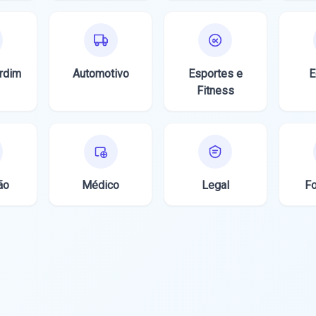
rdim
Automotivo
Esportes e
E
Fitness
ão
Médico
Legal
Fo