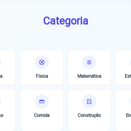
Categoria
a
Física
Matemática
Est
as
Comida
Construção
En