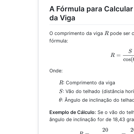
A Fórmula para Calcula
da Viga
R
O comprimento da viga
pode ser c
R
fórmula:
S
R =
=
R
c
o
s
(
Onde:
R
: Comprimento da viga
R
S
: Vão do telhado (distância hor
S
\theta
: Ângulo de inclinação do telha
θ
Exemplo de Cálculo:
Se o vão do tel
ângulo de inclinação for de 18,43 gra
20
2
R =
=
=