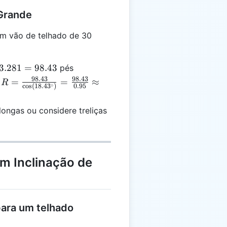
 Grande
m vão de telhado de 30
3.281
=
98.43
pés
s
98.43
98.43
R = \frac{98.43}
=
=
≈
:
R
∘
c
o
s
(
18.4
3
)
0.95
{\cos(18.43^\circ)}
= \frac{98.43}
ongas ou considere treliças
{0.95} \approx
103.61
m Inclinação de
 para um telhado