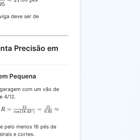
95
viga deve ser de
anta Precisão em
gem Pequena
 garagem com um vão de
e 4/12.
15
15
R = \frac{15}
=
=
≈
:
R
∘
c
o
s
(
18.4
3
)
0.95
{\cos(18.43^\circ)}
= \frac{15}{0.95}
e pelo menos 16 pés de
\approx 15.79
irais e cortes.