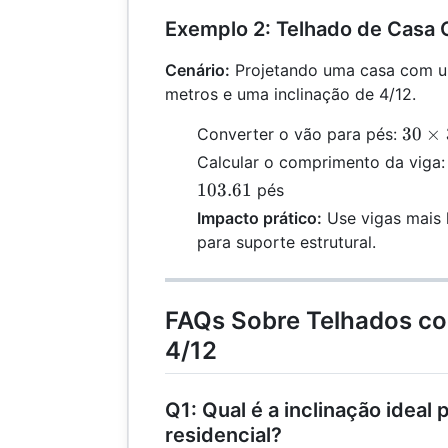
Exemplo 2: Telhado de Casa
Cenário:
Projetando uma casa com u
metros e uma inclinação de 4/12.
30
30
×
Converter o vão para pés:
\time
Calcular o comprimento da viga
3.281
103.61
pés
=
Impacto prático:
Use vigas mais l
98.43
para suporte estrutural.
FAQs Sobre Telhados co
4/12
Q1: Qual é a inclinação ideal
residencial?