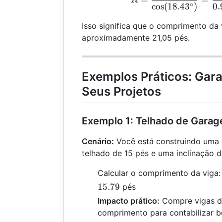
R
∘
c
o
s
(
18.4
3
)
0.
Isso significa que o comprimento da 
aproximadamente 21,05 pés.
Exemplos Práticos: Gar
Seus Projetos
Exemplo 1: Telhado de Gara
Cenário:
Você está construindo uma
telhado de 15 pés e uma inclinação d
Calcular o comprimento da viga
15.79
pés
Impacto prático:
Compre vigas d
comprimento para contabilizar be