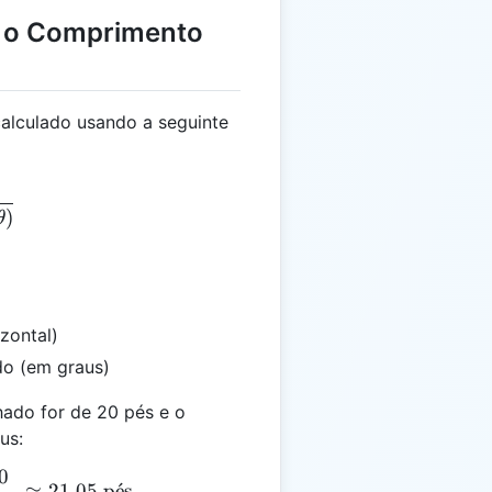
r o Comprimento
alculado usando a seguinte
 \frac{S}{\cos(\theta)}
)
θ
izontal)
do (em graus)
hado for de 20 pés e o
us:
0
 \frac{20}{\cos(18.43^\circ)} = \frac{20}{0.95} \ap
≈
21.05
p
ˊ
e
s