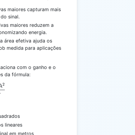
ivas maiores capturam mais
do sinal.
tivas maiores reduzem a
conomizando energia.
 a área efetiva ajuda os
sob medida para aplicações
elaciona com o ganho e o
s da fórmula:
2
 = \frac{G \cdot \lambda^2}{4 \pi}
λ
π
quadrados
s lineares
inal em metros