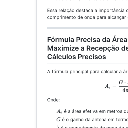
Essa relação destaca a importância d
comprimento de onda para alcançar 
Fórmula Precisa da Área
Maximize a Recepção de
Cálculos Precisos
A fórmula principal para calcular a á
⋅
A_e
G
=
A
e
4
Onde:
A_e
é a área efetiva em metros 
A
e
G
é o ganho da antena em termo
G
\lambda
é o comprimento de onda do s
λ