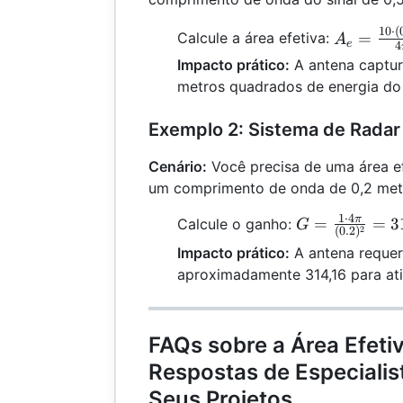
A_e =
10
⋅
(
=
Calcule a área efetiva:
A
e
4
\frac{10
Impacto prático:
A antena captu
\cdot
metros quadrados de energia do 
(0.5)^2}
{4 \pi}
Exemplo 2: Sistema de Radar
= 0.199
\,
Cenário:
Você precisa de uma área e
\text{m
um comprimento de onda de 0,2 met
sq}
1
⋅
4
G =
π
=
=
3
Calcule o ganho:
G
2
(
0.2
)
\frac{1
Impacto prático:
A antena reque
\cdot 4
aproximadamente 314,16 para atin
\pi}
{(0.2)^2}
= 314.16
FAQs sobre a Área Efeti
Respostas de Especialis
Seus Projetos