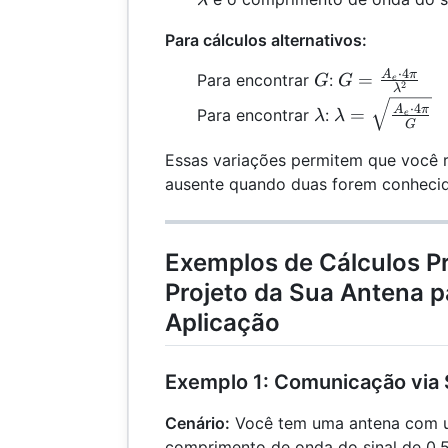
Para cálculos alternativos:
⋅
4
G
G =
A
π
=
Para encontrar
:
G
G
e
2
λ
\frac{A_e
\lambda
\lambda =
⋅
4
A
π
=
Para encontrar
:
λ
λ
e
\cdot 4 \pi}
G
\sqrt{\frac{
{\lambda^2
\cdot 4 \pi}
Essas variações permitem que você r
{G}}
ausente quando duas forem conhecid
Exemplos de Cálculos Pr
Projeto da Sua Antena 
Aplicação
Exemplo 1: Comunicação via S
Cenário:
Você tem uma antena com 
comprimento de onda do sinal de 0,5