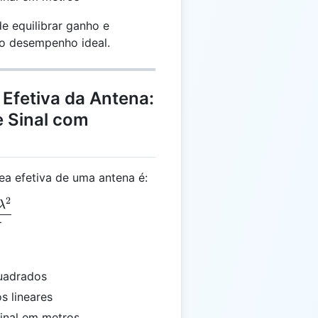
e equilibrar ganho e
o desempenho ideal.
 Efetiva da Antena:
 Sinal com
rea efetiva de uma antena é:
2
 = \frac{G \cdot \lambda^2}{4 \pi}
λ
π
quadrados
s lineares
inal em metros