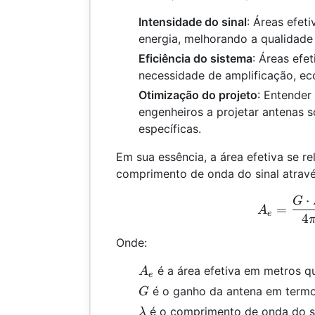
Intensidade do sinal
: Áreas efet
energia, melhorando a qualidade 
Eficiência do sistema
: Áreas efe
necessidade de amplificação, e
Otimização do projeto
: Entender
engenheiros a projetar antenas 
específicas.
Em sua essência, a área efetiva se r
comprimento de onda do sinal atravé
⋅
A_e
G
=
A
e
4
Onde:
A_e
é a área efetiva em metros 
A
e
G
é o ganho da antena em termo
G
\lambda
é o comprimento de onda do s
λ