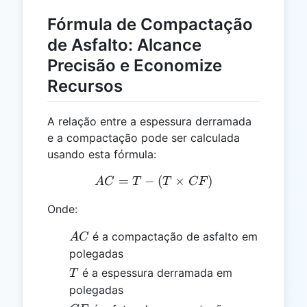
Fórmula de Compactação
de Asfalto: Alcance
Precisão e Economize
Recursos
A relação entre a espessura derramada
e a compactação pode ser calculada
usando esta fórmula:
=
−
AC = T - (T \times CF)
(
×
)
A
C
T
T
CF
Onde:
AC
é a compactação de asfalto em
A
C
polegadas
T
é a espessura derramada em
T
polegadas