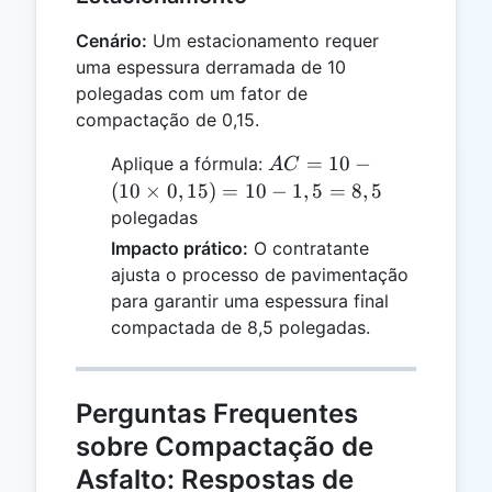
Cenário:
Um estacionamento requer
uma espessura derramada de 10
polegadas com um fator de
compactação de 0,15.
AC =
=
10
−
Aplique a fórmula:
A
C
10 -
(
10
×
0
,
15
)
=
10
−
1
,
5
=
8
,
5
(10
polegadas
\times
Impacto prático:
O contratante
0,15)
ajusta o processo de pavimentação
= 10 -
para garantir uma espessura final
1,5 =
compactada de 8,5 polegadas.
8,5
Perguntas Frequentes
sobre Compactação de
Asfalto: Respostas de