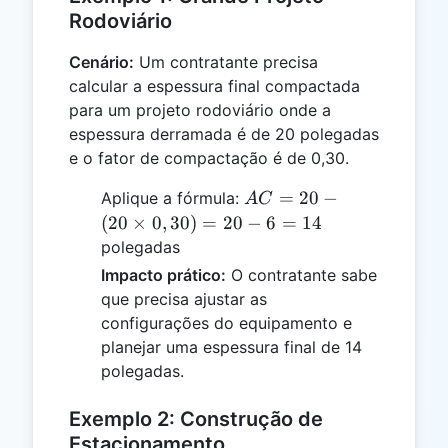
Rodoviário
Cenário:
Um contratante precisa
calcular a espessura final compactada
para um projeto rodoviário onde a
espessura derramada é de 20 polegadas
e o fator de compactação é de 0,30.
AC =
=
20
−
Aplique a fórmula:
A
C
20 -
(
20
×
0
,
30
)
=
20
−
6
=
14
(20
polegadas
\times
Impacto prático:
O contratante sabe
0,30)
que precisa ajustar as
= 20 -
configurações do equipamento e
6 =
planejar uma espessura final de 14
14
polegadas.
Exemplo 2: Construção de
Estacionamento