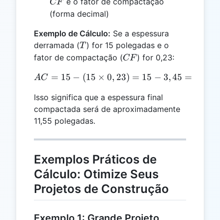
CF
é o fator de compactação
CF
(forma decimal)
Exemplo de Cálculo:
Se a espessura
T
derramada (
) for 15 polegadas e o
T
CF
fator de compactação (
) for 0,23:
CF
=
15
−
(
15
×
0
AC = 15 - (15 \times 0,23)
,
23
)
=
15
−
3
,
45
=
11
,
55
A
C
Isso significa que a espessura final
compactada será de aproximadamente
11,55 polegadas.
Exemplos Práticos de
Cálculo: Otimize Seus
Projetos de Construção
Exemplo 1: Grande Projeto