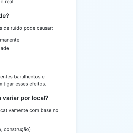
o real.
úde?
s de ruído pode causar:
ermanente
dade
entes barulhentos e
tigar esses efeitos.
variar por local?
ificativamente com base no
o, construção)