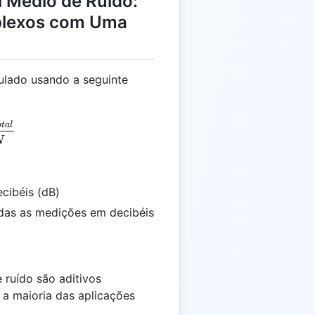
l Médio de Ruído:
plexos com Uma
culado usando a seguinte
avg} = \frac{L_{total}}{N}
o
t
a
l
N
ecibéis (dB)
todas as medições em decibéis
 ruído são aditivos
 a maioria das aplicações