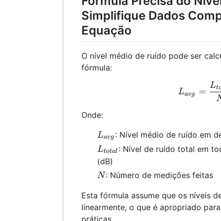
Fórmula Precisa do Níve
Simplifique Dados Com
Equação
O nível médio de ruído pode ser cal
fórmula:
L
L_{
t
=
L
a
vg
Onde:
L_{avg}
: Nível médio de ruído em d
L
a
vg
L_{total}
: Nível de ruído total em 
L
t
o
t
a
l
(dB)
N
: Número de medições feitas
N
Esta fórmula assume que os níveis de
linearmente, o que é apropriado para
práticas.