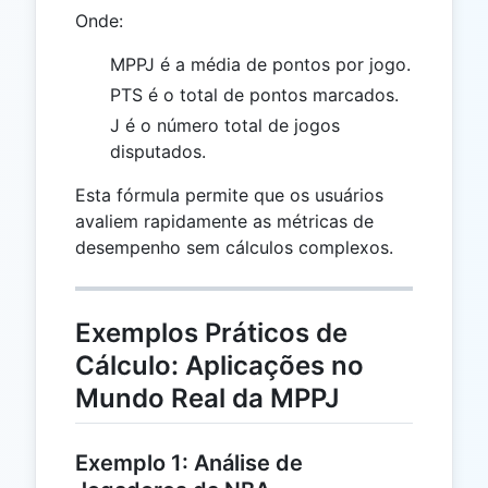
Onde:
MPPJ é a média de pontos por jogo.
PTS é o total de pontos marcados.
J é o número total de jogos
disputados.
Esta fórmula permite que os usuários
avaliem rapidamente as métricas de
desempenho sem cálculos complexos.
Exemplos Práticos de
Cálculo: Aplicações no
Mundo Real da MPPJ
Exemplo 1: Análise de