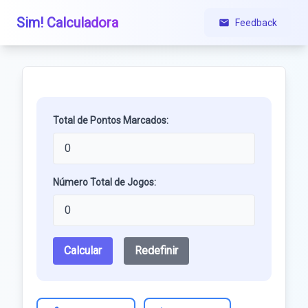
Sim! Calculadora
Feedback
Total de Pontos Marcados:
Número Total de Jogos:
Calcular
Redefinir