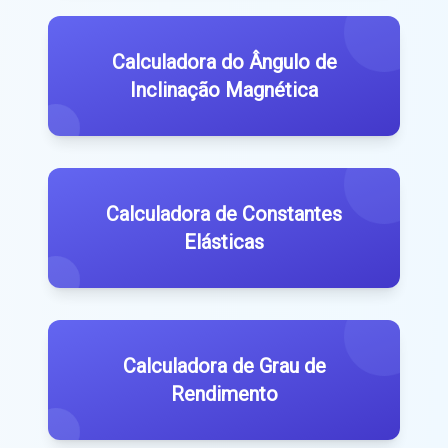
Calculadora do Ângulo de
Inclinação Magnética
Calculadora de Constantes
Elásticas
Calculadora de Grau de
Rendimento