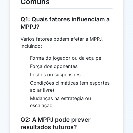
Comuns
Q1: Quais fatores influenciam a
MPPJ?
Vários fatores podem afetar a MPPJ,
incluindo:
Forma do jogador ou da equipe
Força dos oponentes
Lesões ou suspensões
Condições climáticas (em esportes
ao ar livre)
Mudanças na estratégia ou
escalação
Q2: A MPPJ pode prever
resultados futuros?