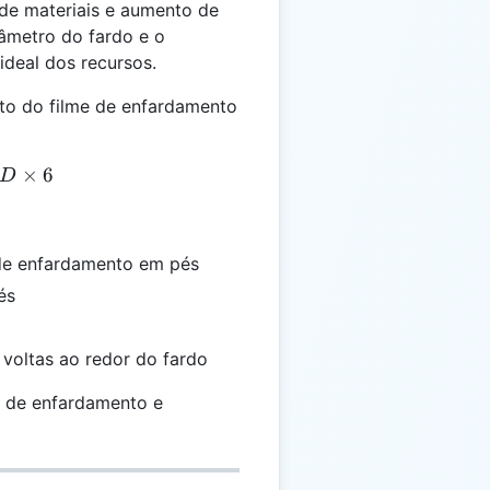
 de materiais e aumento de
iâmetro do fardo e o
ideal dos recursos.
to do filme de enfardamento
= \pi \times BD \times 6
×
6
D
de enfardamento em pés
és
voltas ao redor do fardo
o de enfardamento e