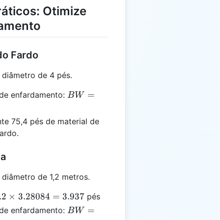
áticos: Otimize
damento
do Fardo
diâmetro de 4 pés.
BW =
=
 de enfardamento:
B
W
\pi
\times
e 75,4 pés de material de
4
ardo.
\times
6 =
ca
75.398
iâmetro de 1,2 metros.
.2
.2
×
3.28084
=
3.937
pés
times
BW =
=
 de enfardamento:
B
W
.28084