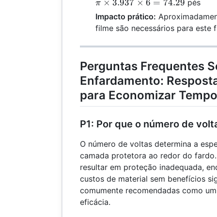
×
3.937
×
6
=
74.29
pés
π
=
Impacto prático:
Aproximadamente
filme são necessários para este f
Perguntas Frequentes S
Enfardamento: Resposta
para Economizar Tempo 
P1: Por que o número de volt
O número de voltas determina a espe
camada protetora ao redor do fardo
resultar em proteção inadequada, e
custos de material sem benefícios sig
comumente recomendadas como um eq
eficácia.