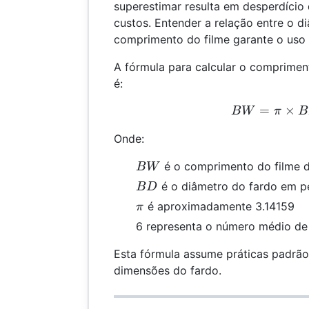
superestimar resulta em desperdício
custos. Entender a relação entre o d
comprimento do filme garante o uso 
A fórmula para calcular o comprimen
é:
=
×
BW 
B
W
π
B
Onde:
BW
é o comprimento do filme 
B
W
BD
é o diâmetro do fardo em p
B
D
\pi
é aproximadamente 3.14159
π
6 representa o número médio de 
Esta fórmula assume práticas padrã
dimensões do fardo.