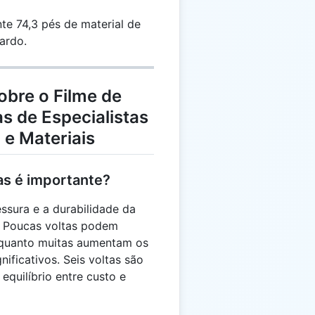
\pi
 3.937
\times
 74,3 pés de material de
3.937
ardo.
\times
6 =
74.29
obre o Filme de
s de Especialistas
e Materiais
as é importante?
ssura e a durabilidade da
. Poucas voltas podem
nquanto muitas aumentam os
nificativos. Seis voltas são
uilíbrio entre custo e