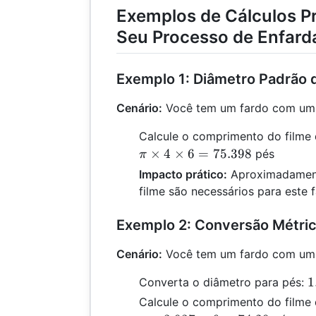
Exemplos de Cálculos Pr
Seu Processo de Enfar
Exemplo 1: Diâmetro Padrão 
Cenário:
Você tem um fardo com um 
Calcule o comprimento do filme
×
4
×
6
=
75.398
pés
π
Impacto prático:
Aproximadament
filme são necessários para este f
Exemplo 2: Conversão Métri
Cenário:
Você tem um fardo com um d
1
1
Converta o diâmetro para pés:
\
Calcule o comprimento do filme
3