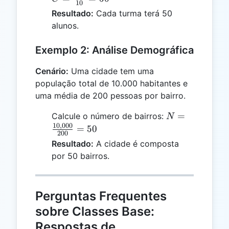
10
{10} = 50
Resultado:
Cada turma terá 50
alunos.
Exemplo 2: Análise Demográfica
Cenário:
Uma cidade tem uma
população total de 10.000 habitantes e
uma média de 200 pessoas por bairro.
N =
=
Calcule o número de bairros:
N
10
,
000
\frac{10,000}
=
50
200
{200} = 50
Resultado:
A cidade é composta
por 50 bairros.
Perguntas Frequentes
sobre Classes Base:
Respostas de