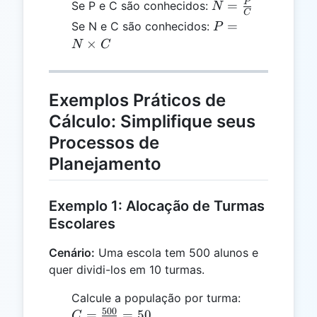
\frac{P}
N =
P
=
Se P e C são conhecidos:
N
C
{N}
\frac{P}
P = N
=
Se N e C são conhecidos:
P
{C}
\times
×
N
C
C
Exemplos Práticos de
Cálculo: Simplifique seus
Processos de
Planejamento
Exemplo 1: Alocação de Turmas
Escolares
Cenário:
Uma escola tem 500 alunos e
quer dividi-los em 10 turmas.
C =
Calcule a população por turma:
500
\frac{500}
=
=
50
C