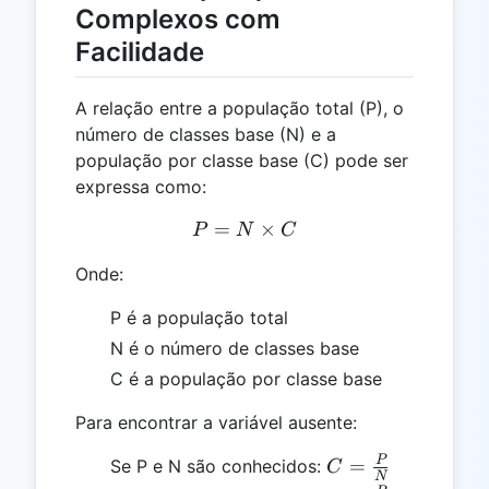
Complexos com
Facilidade
A relação entre a população total (P), o
número de classes base (N) e a
população por classe base (C) pode ser
expressa como:
=
P = N \times C
×
P
N
C
Onde:
P é a população total
N é o número de classes base
C é a população por classe base
Para encontrar a variável ausente:
C =
P
=
Se P e N são conhecidos:
C
N