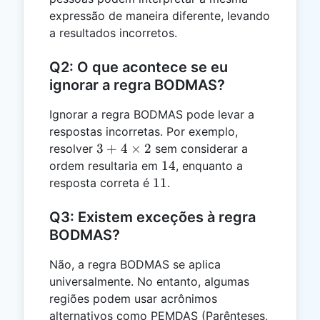
expressão de maneira diferente, levando
a resultados incorretos.
Q2: O que acontece se eu
ignorar a regra BODMAS?
Ignorar a regra BODMAS pode levar a
respostas incorretas. Por exemplo,
3 + 4
3
+
4
×
2
resolver
sem considerar a
\times
14
14
ordem resultaria em
, enquanto a
2
11
11
resposta correta é
.
Q3: Existem exceções à regra
BODMAS?
Não, a regra BODMAS se aplica
universalmente. No entanto, algumas
regiões podem usar acrônimos
alternativos como PEMDAS (Parênteses,