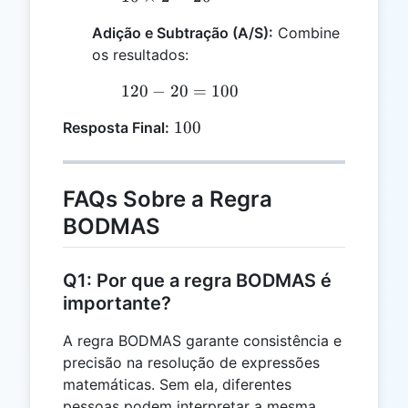
20
\times
=
Adição e Subtração (A/S):
Combine
2 =
120
os resultados:
20
120
120
−
20
=
100
-
100
100
Resposta Final:
20
=
100
FAQs Sobre a Regra
BODMAS
Q1: Por que a regra BODMAS é
importante?
A regra BODMAS garante consistência e
precisão na resolução de expressões
matemáticas. Sem ela, diferentes
pessoas podem interpretar a mesma