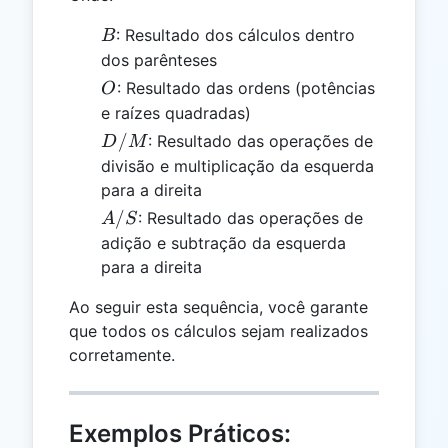
B
: Resultado dos cálculos dentro
B
dos parênteses
O
: Resultado das ordens (potências
O
e raízes quadradas)
D/M
/
: Resultado das operações de
D
M
divisão e multiplicação da esquerda
para a direita
A/S
/
: Resultado das operações de
A
S
adição e subtração da esquerda
para a direita
Ao seguir esta sequência, você garante
que todos os cálculos sejam realizados
corretamente.
Exemplos Práticos: