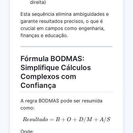
direita)
Esta sequência elimina ambiguidades e
garante resultados precisos, o que é
crucial em campos como engenharia,
finanças e educação.
Fórmula BODMAS:
Simplifique Cálculos
Complexos com
Confiança
A regra BODMAS pode ser resumida
como:
=
+
Resultado = B + O + D/
+
/
+
/
R
es
u
lt
a
d
o
B
O
D
M
A
S
Onde: