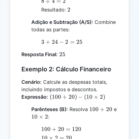
8
8
÷
4
=
2
4
\div
2
2
Resultado:
4 =
2
Adição e Subtração (A/S):
Combine
todas as partes:
3
3
+
24
−
2
=
25
+
25
25
Resposta Final:
24
-
Exemplo 2: Cálculo Financeiro
2
=
Cenário:
Calcule as despesas totais,
25
incluindo impostos e descontos.
(100
(
100
+
20
)
−
(
10
×
2
)
Expressão:
+ 20)
100
100
+
20
Parênteses (B):
Resolva
e
- (10
+
10
10
×
2
:
\times
20
\times
2)
100
100
+
20
=
120
2
+
10
10
×
2
=
20