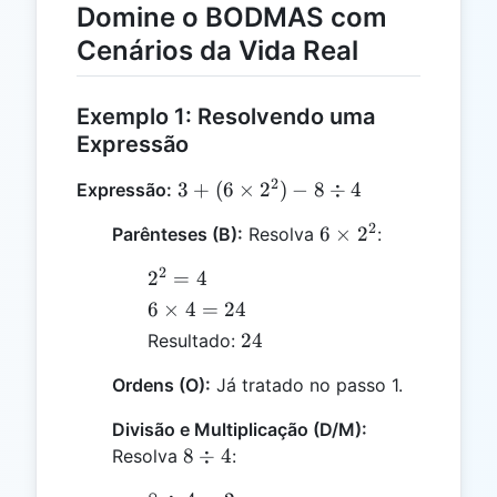
Domine o BODMAS com
Cenários da Vida Real
Exemplo 1: Resolvendo uma
Expressão
2
3 + (6
3
+
(
6
×
2
)
−
8
÷
4
Expressão:
\times
2
6
6
×
2
Parênteses (B):
Resolva
:
2^2) -
\times
8 \div
2
2^2
2
=
4
2^2
4
= 4
6
6
×
4
=
24
\times
24
24
Resultado:
4 =
24
Ordens (O):
Já tratado no passo 1.
Divisão e Multiplicação (D/M):
8
8
÷
4
Resolva
:
\div