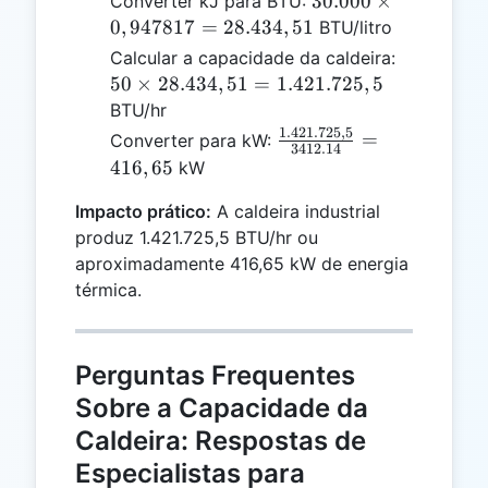
30.000
×
Converter kJ para BTU:
\times
0
,
947817
=
28.434
,
51
BTU/litro
0,947817
50 \times
Calcular a capacidade da caldeira:
=
28.434,51
50
×
28.434
,
51
=
1.421.725
,
5
28.434,51
=
BTU/hr
1.421.725
1.421.725
,
5
\frac{1.421.725,5}
=
Converter para kW:
3412.14
{3412.14} =
416
,
65
kW
416,65
Impacto prático:
A caldeira industrial
produz 1.421.725,5 BTU/hr ou
aproximadamente 416,65 kW de energia
térmica.
Perguntas Frequentes
Sobre a Capacidade da
Caldeira: Respostas de
Especialistas para