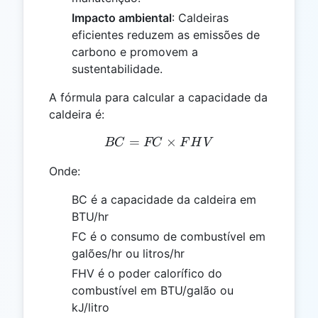
Impacto ambiental
: Caldeiras
eficientes reduzem as emissões de
carbono e promovem a
sustentabilidade.
A fórmula para calcular a capacidade da
caldeira é:
=
BC = FC \times FHV
×
BC
FC
F
H
V
Onde:
BC é a capacidade da caldeira em
BTU/hr
FC é o consumo de combustível em
galões/hr ou litros/hr
FHV é o poder calorífico do
combustível em BTU/galão ou
kJ/litro