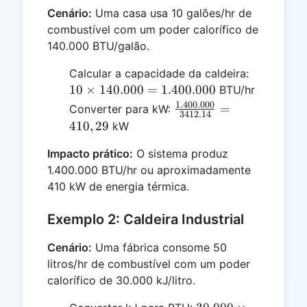
Cenário:
Uma casa usa 10 galões/hr de
combustível com um poder calorífico de
140.000 BTU/galão.
10 \times
Calcular a capacidade da caldeira:
140.000
10
×
140.000
=
1.400.000
BTU/hr
=
1.400.000
\frac{1.400.000}
=
Converter para kW:
3412.14
1.400.000
{3412.14} =
410
,
29
kW
410,29
Impacto prático:
O sistema produz
1.400.000 BTU/hr ou aproximadamente
410 kW de energia térmica.
Exemplo 2: Caldeira Industrial
Cenário:
Uma fábrica consome 50
litros/hr de combustível com um poder
calorífico de 30.000 kJ/litro.
30.000