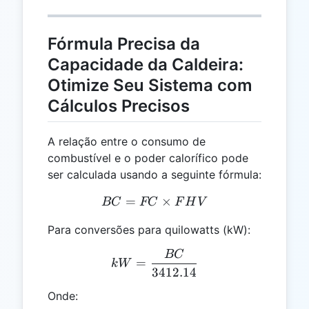
Fórmula Precisa da
Capacidade da Caldeira:
Otimize Seu Sistema com
Cálculos Precisos
A relação entre o consumo de
combustível e o poder calorífico pode
ser calculada usando a seguinte fórmula:
=
BC = FC \times FHV
×
BC
FC
F
H
V
Para conversões para quilowatts (kW):
BC
kW = \frac{BC}{3412.14
=
kW
3412.14
Onde: