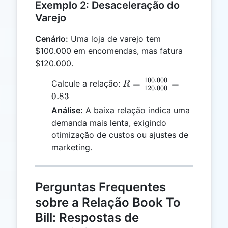
Exemplo 2: Desaceleração do
Varejo
Cenário:
Uma loja de varejo tem
$100.000 em encomendas, mas fatura
$120.000.
100.000
R =
=
=
Calcule a relação:
R
120.000
\frac{100.000}
0.83
{120.000} =
Análise:
A baixa relação indica uma
0.83
demanda mais lenta, exigindo
otimização de custos ou ajustes de
marketing.
Perguntas Frequentes
sobre a Relação Book To
Bill: Respostas de