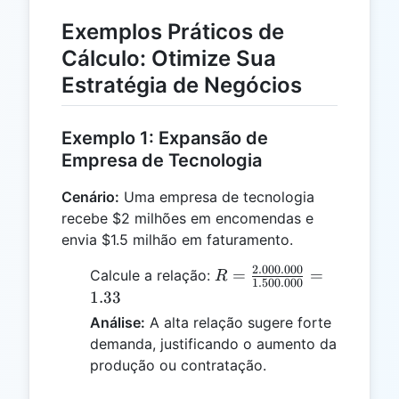
Exemplos Práticos de
Cálculo: Otimize Sua
Estratégia de Negócios
Exemplo 1: Expansão de
Empresa de Tecnologia
Cenário:
Uma empresa de tecnologia
recebe $2 milhões em encomendas e
envia $1.5 milhão em faturamento.
2.000.000
R =
=
=
Calcule a relação:
R
1.500.000
\frac{2.000.000}
1.33
{1.500.000} =
Análise:
A alta relação sugere forte
1.33
demanda, justificando o aumento da
produção ou contratação.