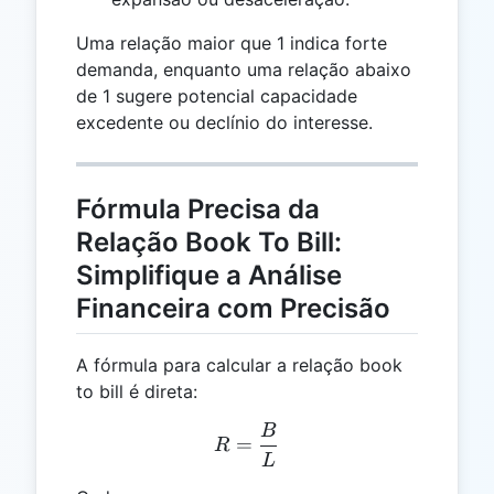
Uma relação maior que 1 indica forte
demanda, enquanto uma relação abaixo
de 1 sugere potencial capacidade
excedente ou declínio do interesse.
Fórmula Precisa da
Relação Book To Bill:
Simplifique a Análise
Financeira com Precisão
A fórmula para calcular a relação book
to bill é direta:
B
R = \frac{B}{L}
=
R
L