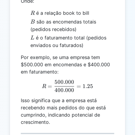
Onde:
R
é a relação book to bill
R
B
são as encomendas totais
B
(pedidos recebidos)
L
é o faturamento total (pedidos
L
enviados ou faturados)
Por exemplo, se uma empresa tem
$500.000 em encomendas e $400.000
em faturamento:
500.000
R = \frac{500.000}{400.0
=
=
1.25
R
400.000
Isso significa que a empresa está
recebendo mais pedidos do que está
cumprindo, indicando potencial de
crescimento.