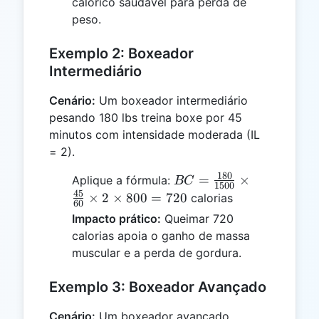
calórico saudável para perda de
{60}
peso.
\times 1
\times 800
Exemplo 2: Boxeador
= 200
Intermediário
Cenário:
Um boxeador intermediário
pesando 180 lbs treina boxe por 45
minutos com intensidade moderada (IL
= 2).
180
BC =
=
×
Aplique a fórmula:
BC
1500
\frac{180}
45
×
2
×
800
=
720
calorias
60
{1500}
Impacto prático:
Queimar 720
\times
calorias apoia o ganho de massa
\frac{45}
muscular e a perda de gordura.
{60}
\times 2
Exemplo 3: Boxeador Avançado
\times 800
= 720
Cenário:
Um boxeador avançado