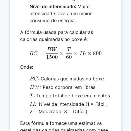
Nível de intensidade
: Maior
intensidade leva a um maior
consumo de energia.
A fórmula usada para calcular as
calorias queimadas no boxe é:
B
W
T
BC = \frac{BW}{1500} \ti
=
×
×
×
800
BC
I
L
1500
60
Onde:
BC
: Calorias queimadas no boxe
BC
BW
: Peso corporal em libras
B
W
T
: Tempo total de boxe em minutos
T
IL
: Nível de intensidade (1 = Fácil,
I
L
2 = Moderado, 3 = Difícil)
Esta fórmula fornece uma estimativa
geral das calorias queimadas com base