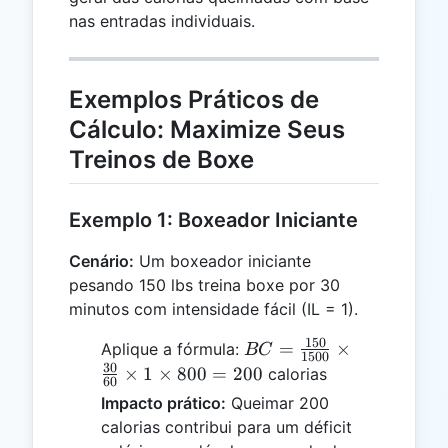
nas entradas individuais.
Exemplos Práticos de
Cálculo: Maximize Seus
Treinos de Boxe
Exemplo 1: Boxeador Iniciante
Cenário:
Um boxeador iniciante
pesando 150 lbs treina boxe por 30
minutos com intensidade fácil (IL = 1).
150
BC =
=
×
Aplique a fórmula:
BC
1500
\frac{150}
30
×
1
×
800
=
200
calorias
60
{1500}
Impacto prático:
Queimar 200
\times
calorias contribui para um déficit
\frac{30}