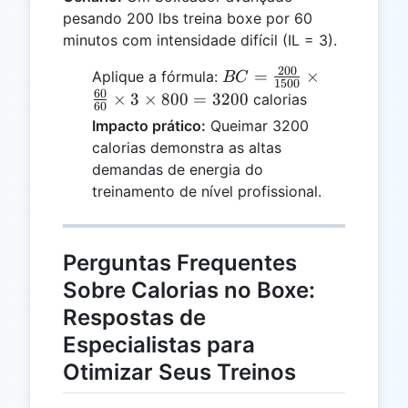
pesando 200 lbs treina boxe por 60
minutos com intensidade difícil (IL = 3).
200
BC =
=
×
Aplique a fórmula:
BC
1500
\frac{200}
60
×
3
×
800
=
3200
calorias
60
{1500}
Impacto prático:
Queimar 3200
\times
calorias demonstra as altas
\frac{60}
demandas de energia do
{60}
treinamento de nível profissional.
\times 3
\times 800
= 3200
Perguntas Frequentes
Sobre Calorias no Boxe:
Respostas de
Especialistas para
Otimizar Seus Treinos