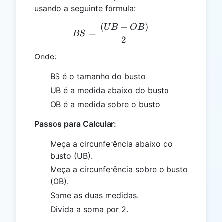
usando a seguinte fórmula:
(
+
)
BS = \frac{(UB + OB)}{
U
B
OB
=
BS
2
Onde:
BS é o tamanho do busto
UB é a medida abaixo do busto
OB é a medida sobre o busto
Passos para Calcular:
Meça a circunferência abaixo do
busto (UB).
Meça a circunferência sobre o busto
(OB).
Some as duas medidas.
Divida a soma por 2.