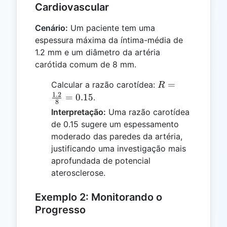
Cardiovascular
Cenário:
Um paciente tem uma
espessura máxima da íntima-média de
1.2 mm e um diâmetro da artéria
carótida comum de 8 mm.
R =
=
Calcular a razão carotídea:
R
\frac{1.2}
1.2
=
0.15
.
8
{8} =
Interpretação:
Uma razão carotídea
0.15
de 0.15 sugere um espessamento
moderado das paredes da artéria,
justificando uma investigação mais
aprofundada de potencial
aterosclerose.
Exemplo 2: Monitorando o
Progresso