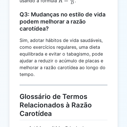
R =
=
usando a fórmula
.
R
D
\frac{T}
{D}
Q3: Mudanças no estilo de vida
podem melhorar a razão
carotídea?
Sim, adotar hábitos de vida saudáveis,
como exercícios regulares, uma dieta
equilibrada e evitar o tabagismo, pode
ajudar a reduzir o acúmulo de placas e
melhorar a razão carotídea ao longo do
tempo.
Glossário de Termos
Relacionados à Razão
Carotídea