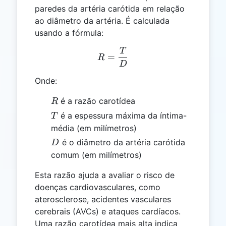
paredes da artéria carótida em relação
ao diâmetro da artéria. É calculada
usando a fórmula:
T
R = \frac{T}{D}
=
R
D
Onde:
R
é a razão carotídea
R
T
é a espessura máxima da íntima-
T
média (em milímetros)
D
é o diâmetro da artéria carótida
D
comum (em milímetros)
Esta razão ajuda a avaliar o risco de
doenças cardiovasculares, como
aterosclerose, acidentes vasculares
cerebrais (AVCs) e ataques cardíacos.
Uma razão carotídea mais alta indica