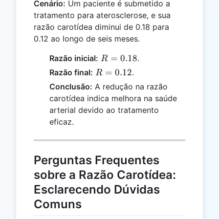
Cenário:
Um paciente é submetido a
tratamento para aterosclerose, e sua
razão carotídea diminui de 0.18 para
0.12 ao longo de seis meses.
R =
=
0.18
Razão inicial:
.
R
0.18
R =
=
0.12
Razão final:
.
R
0.12
Conclusão:
A redução na razão
carotídea indica melhora na saúde
arterial devido ao tratamento
eficaz.
Perguntas Frequentes
sobre a Razão Carotídea:
Esclarecendo Dúvidas
Comuns