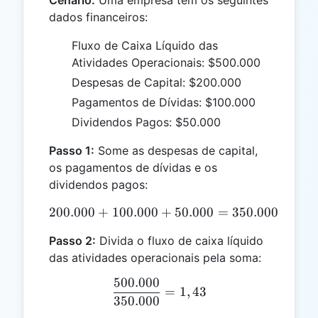
Cenário:
Uma empresa tem os seguintes
dados financeiros:
Fluxo de Caixa Líquido das
Atividades Operacionais: $500.000
Despesas de Capital: $200.000
Pagamentos de Dívidas: $100.000
Dividendos Pagos: $50.000
Passo 1:
Some as despesas de capital,
os pagamentos de dívidas e os
dividendos pagos:
200.000
+
100.000
200.000 + 100.000 + 50.0
+
50.000
=
350.000
Passo 2:
Divida o fluxo de caixa líquido
das atividades operacionais pela soma:
500.000
\frac{500.000}{350.000} 
=
1
,
43
350.000