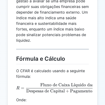
gestão a avaliar se uma empresa pode
cumprir suas obrigações financeiras sem
depender de financiamento externo. Um
índice mais alto indica uma saúde
financeira e sustentabilidade mais
fortes, enquanto um índice mais baixo
pode sinalizar potenciais problemas de
liquidez.
Fórmula e Cálculo
O CFAR é calculado usando a seguinte
fórmula:
Fluxo de Caixa L
ˊ
ı
quido das Ativ
R = \frac{\text{Fluxo de 
=
R
Despesas de Capital
+
Pagamentos de D
Onde: