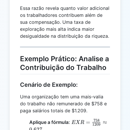
Essa razão revela quanto valor adicional
os trabalhadores contribuem além de
sua compensação. Uma taxa de
exploração mais alta indica maior
desigualdade na distribuição da riqueza.
Exemplo Prático: Analise a
Contribuição do Trabalho
Cenário de Exemplo:
Uma organização tem uma mais-valia
do trabalho não remunerado de $758 e
paga salários totais de $1.209.
758
EXR =
=
≈
Aplique a fórmula:
EXR
1209
\frac{758}
0.627