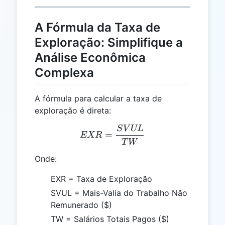
A Fórmula da Taxa de
Exploração: Simplifique a
Análise Econômica
Complexa
A fórmula para calcular a taxa de
exploração é direta:
S
V
UL
EXR = \frac{SVUL}{TW
=
EXR
T
W
Onde:
EXR = Taxa de Exploração
SVUL = Mais-Valia do Trabalho Não
Remunerado ($)
TW = Salários Totais Pagos ($)