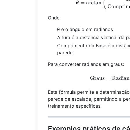
(
=
a
r
c
t
a
n
θ
Comprime
Onde:
θ é o ângulo em radianos
Altura é a distância vertical da 
Comprimento da Base é a distânc
parede
Para converter radianos em graus:
\te
Graus
=
Radian
Esta fórmula permite a determinação 
parede de escalada, permitindo a pe
treinamento específicas.
Exemplos práticos de cá