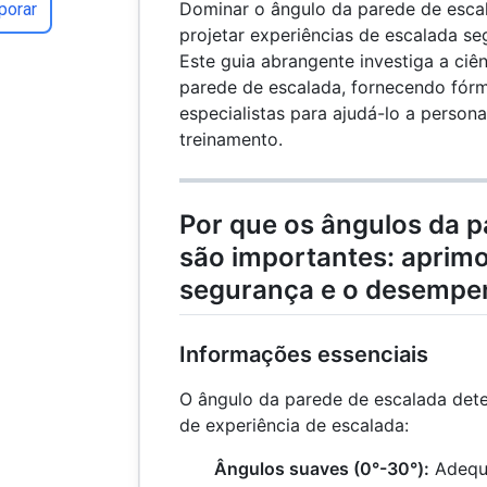
Dominar o ângulo da parede de escal
porar
projetar experiências de escalada se
Este guia abrangente investiga a ciê
parede de escalada, fornecendo fórm
especialistas para ajudá-lo a person
treinamento.
Por que os ângulos da p
são importantes: aprim
segurança e o desempe
Informações essenciais
O ângulo da parede de escalada deter
de experiência de escalada:
Ângulos suaves (0°-30°):
Adequa