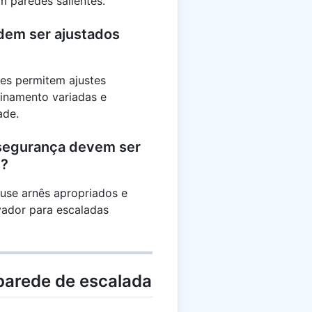
 paredes salientes.
dem ser ajustados
es permitem ajustes
einamento variadas e
ade.
 segurança devem ser
s?
use arnês apropriados e
vador para escaladas
parede de escalada