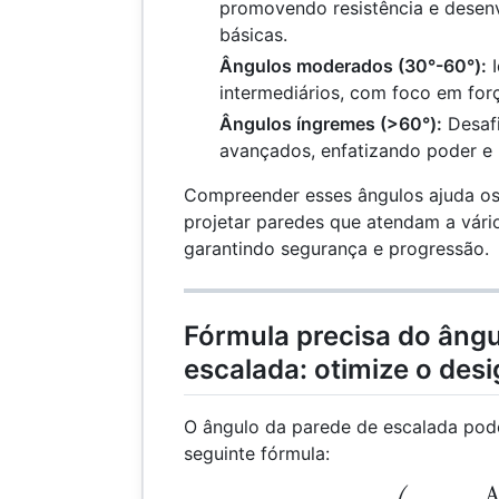
promovendo resistência e desen
básicas.
Ângulos moderados (30°-60°):
I
intermediários, com foco em força
Ângulos íngremes (>60°):
Desafi
avançados, enfatizando poder e 
Compreender esses ângulos ajuda os 
projetar paredes que atendam a vário
garantindo segurança e progressão.
Fórmula precisa do ângu
escalada: otimize o des
O ângulo da parede de escalada pod
seguinte fórmula:
A
\th