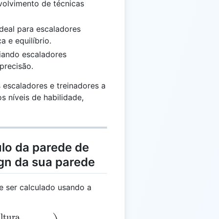
volvimento de técnicas
deal para escaladores
 e equilíbrio.
ando escaladores
precisão.
escaladores e treinadores a
s níveis de habilidade,
lo da parede de
ign da sua parede
e ser calculado usando a
ltura
eta = \arctan\left(\frac{\text{Altura}}{\text{Compr