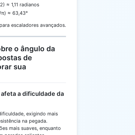
2) ≈ 1,11 radianos
0/π) ≈ 63,43°
para escaladores avançados.
bre o ângulo da
postas de
orar sua
afeta a dificuldade da
ficuldade, exigindo mais
esistência na pegada.
ções mais suaves, enquanto