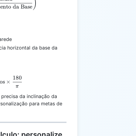
)
nto da Base
parede
ia horizontal da base da
180
xt{Graus} = \text{Radianos} \times \frac{180}{\pi}
os
×
π
precisa da inclinação da
rsonalização para metas de
lculo: personalize