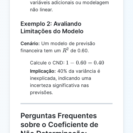
variáveis adicionais ou modelagem
não linear.
Exemplo 2: Avaliando
Limitações do Modelo
Cenário:
Um modelo de previsão
2
R^2
financeira tem um
de 0.60.
R
1 -
1
−
0.60
=
0.40
Calcule o CND:
0.60
Implicação:
40% da variância é
=
inexplicada, indicando uma
0.40
incerteza significativa nas
previsões.
Perguntas Frequentes
sobre o Coeficiente de