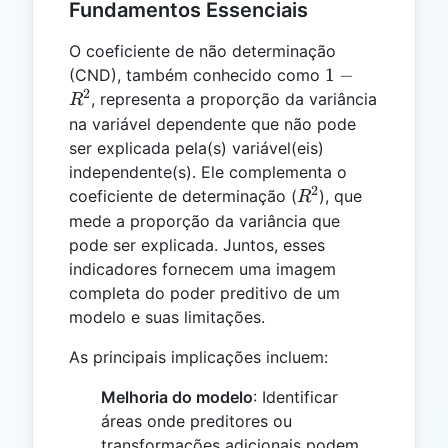
Fundamentos Essenciais
O coeficiente de não determinação
1 -
1
−
(CND), também conhecido como
2
R^2
, representa a proporção da variância
R
na variável dependente que não pode
ser explicada pela(s) variável(eis)
independente(s). Ele complementa o
2
R^2
coeficiente de determinação (
), que
R
mede a proporção da variância que
pode ser explicada. Juntos, esses
indicadores fornecem uma imagem
completa do poder preditivo de um
modelo e suas limitações.
As principais implicações incluem:
Melhoria do modelo
: Identificar
áreas onde preditores ou
transformações adicionais podem