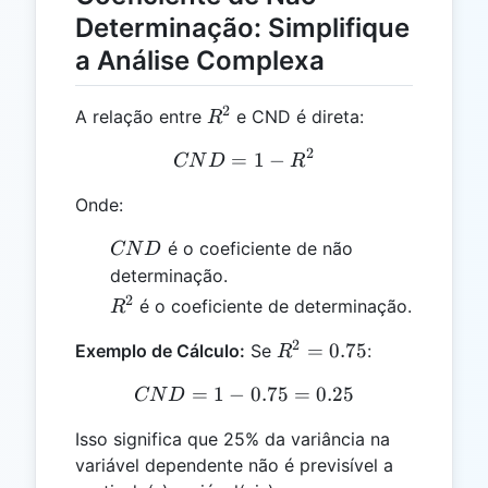
Determinação: Simplifique
a Análise Complexa
2
R^2
A relação entre
e CND é direta:
R
2
=
CND = 1 - R^2
1
−
CN
D
R
Onde:
CND
é o coeficiente de não
CN
D
determinação.
2
R^2
é o coeficiente de determinação.
R
2
R^2
=
0.75
Exemplo de Cálculo:
Se
:
R
=
=
1
−
CND = 1 - 0.75 = 0.25
0.75
=
0.25
CN
D
0.75
Isso significa que 25% da variância na
variável dependente não é previsível a