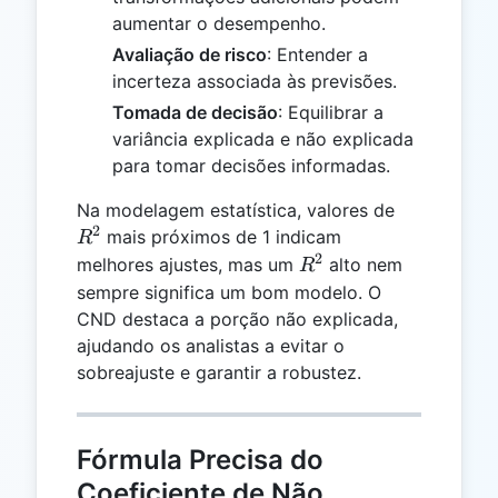
aumentar o desempenho.
Avaliação de risco
: Entender a
incerteza associada às previsões.
Tomada de decisão
: Equilibrar a
variância explicada e não explicada
para tomar decisões informadas.
R^2
Na modelagem estatística, valores de
2
mais próximos de 1 indicam
R
2
R^2
melhores ajustes, mas um
alto nem
R
sempre significa um bom modelo. O
CND destaca a porção não explicada,
ajudando os analistas a evitar o
sobreajuste e garantir a robustez.
Fórmula Precisa do
Coeficiente de Não