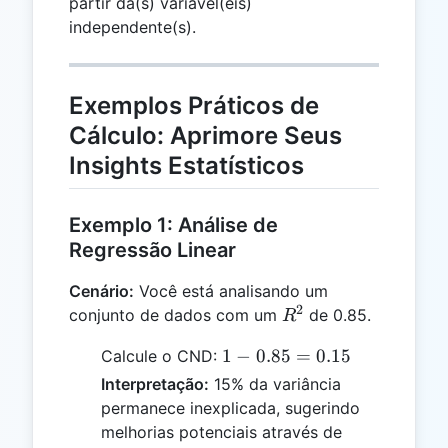
partir da(s) variável(eis)
independente(s).
Exemplos Práticos de
Cálculo: Aprimore Seus
Insights Estatísticos
Exemplo 1: Análise de
Regressão Linear
Cenário:
Você está analisando um
2
R^2
conjunto de dados com um
de 0.85.
R
1 -
1
−
0.85
=
0.15
Calcule o CND:
0.85
Interpretação:
15% da variância
=
permanece inexplicada, sugerindo
0.15
melhorias potenciais através de