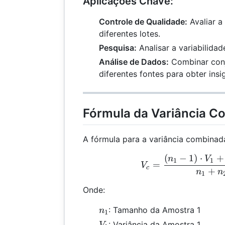
Aplicações Chave:
Controle de Qualidade:
Avaliar a
diferentes lotes.
Pesquisa:
Analisar a variabilida
Análise de Dados:
Combinar conj
diferentes fontes para obter insi
Fórmula da Variância C
A fórmula para a variância combina
(
−
1
)
⋅
+
V_c
n
V
1
1
=
V
c
+
n
n
1
Onde:
n_1
: Tamanho da Amostra 1
n
1
V_1
: Variância da Amostra 1