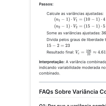
Passos:
15
Calcule as variâncias ajustadas:
(n_1
(
−
1
)
⋅
=
(
10
−
1
)
⋅
4
n
V
1
1
- 1)
(n_2
(
−
1
)
⋅
=
(
15
−
1
)
⋅
5
n
V
2
2
\cdot
- 1)
3
3
Some as variâncias ajustadas:
V_1
\cdot
+
Divida pelos graus de liberdade 
=
V_2
7
15
−
2
=
23
(10 -
=
=
106
1)
V_c =
=
≈
4.6
Resultado final:
V
(15 -
c
1
23
\cdot
\frac{106}
1)
Interpretação:
A variância combinada
4 =
{23}
\cdot
indicando variabilidade moderada n
36
\approx
5 =
combinado.
4.61
70
FAQs Sobre Variância 
Q1: Por que a variância comb