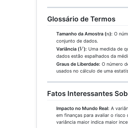
Glossário de Termos
n
Tamanho da Amostra (
):
O núme
n
conjunto de dados.
V
Variância (
):
Uma medida de qu
V
dados estão espalhados da médi
Graus de Liberdade:
O número de
usados no cálculo de uma estatí
Fatos Interessantes Sob
Impacto no Mundo Real:
A variân
em finanças para avaliar o risco
variância maior indica maior ince