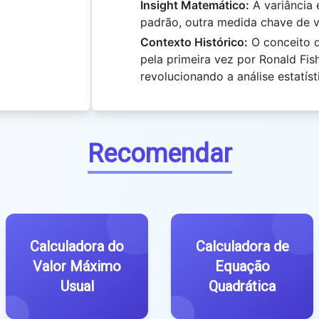
Insight Matemático:
A variância 
padrão, outra medida chave de va
Contexto Histórico:
O conceito d
pela primeira vez por Ronald Fish
revolucionando a análise estatíst
Recomendar
Calculadora do
Calculadora de
Valor Máximo
Equação
Usual
Quadrática