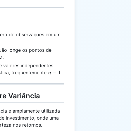
ro de observações em um
ão longe os pontos de
a.
 valores independentes
n
−
1
stica, frequentemente
.
n
-
1
re Variância
cia é amplamente utilizada
 de investimento, onde uma
rteza nos retornos.