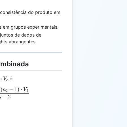
 consistência do produto em
de em grupos experimentais.
untos de dados de
ghts abrangentes.
ombinada
V_c
da
é:
V
c
(
−
1
)
⋅
 = \frac{(n_1 - 1) \cdot V_1 + (n_2 - 1) \cdot V_2}{
n
V
2
2
−
2
2