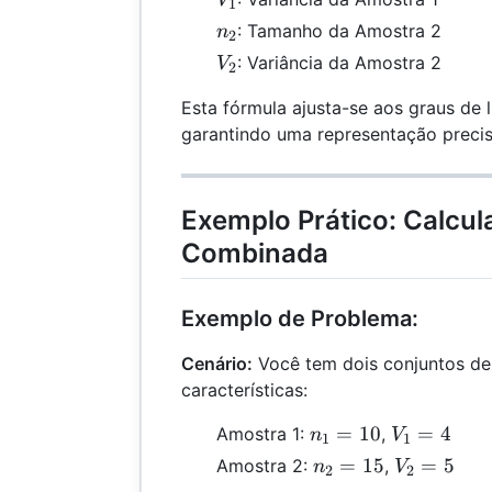
V
1
n_2
: Tamanho da Amostra 2
n
2
V_2
: Variância da Amostra 2
V
2
Esta fórmula ajusta-se aos graus de
garantindo uma representação precisa
Exemplo Prático: Calcul
Combinada
Exemplo de Problema:
Cenário:
Você tem dois conjuntos de
características:
n_1
V_1
=
10
=
4
Amostra 1:
,
n
V
1
1
=
= 4
n_2
V_2
=
15
=
5
Amostra 2:
,
n
V
2
2
10
=
= 5