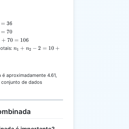
=
36
=
70
6
6
+
70
=
106
n_1
+
−
2
=
10
+
totais:
n
n
1
2
0
+
n_2
1
06
- 2
=
 é aproximadamente 4.61,
10
o conjunto de dados
+
15 -
2 =
23
Combinada
inada é importante?