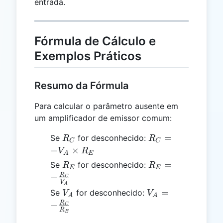
entrada.
Fórmula de Cálculo e
Exemplos Práticos
Resumo da Fórmula
Para calcular o parâmetro ausente em
um amplificador de emissor comum:
R_C
R_C
=
Se
for desconhecido:
R
R
C
C
= -
−
×
V
R
A
E
V_A
R_E
R_E = -
=
Se
for desconhecido:
R
R
E
E
\times
\frac{R_C}
R
−
C
R_E
V
A
{V_A}
V_A
V_A = -
=
Se
for desconhecido:
V
V
A
A
\frac{R_C}
R
−
C
R
E
{R_E}