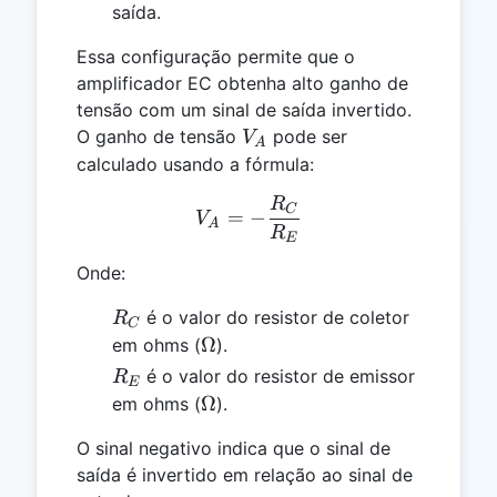
saída.
Essa configuração permite que o
amplificador EC obtenha alto ganho de
tensão com um sinal de saída invertido.
V_A
O ganho de tensão
pode ser
V
A
calculado usando a fórmula:
R
V_A = -\frac{R_C}{R_E
C
=
−
V
A
R
E
Onde:
R_C
é o valor do resistor de coletor
R
C
\Omega
Ω
em ohms (
).
R_E
é o valor do resistor de emissor
R
E
\Omega
Ω
em ohms (
).
O sinal negativo indica que o sinal de
saída é invertido em relação ao sinal de