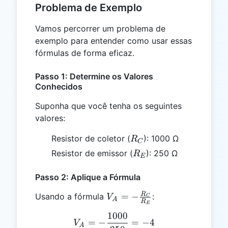
Problema de Exemplo
Vamos percorrer um problema de
exemplo para entender como usar essas
fórmulas de forma eficaz.
Passo 1: Determine os Valores
Conhecidos
Suponha que você tenha os seguintes
valores:
R_C
Resistor de coletor (
): 1000 Ω
R
C
R_E
Resistor de emissor (
): 250 Ω
R
E
Passo 2: Aplique a Fórmula
V_A = -
R
=
−
Usando a fórmula
:
V
C
A
R
E
\frac{R_C}
1000
V_A = -\frac{1000}{250} 
{R_E}
=
−
=
−
4
V
A