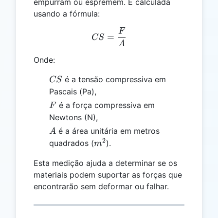
empurram ou espremem. É calculada
usando a fórmula:
F
CS = \frac{F}{A}
=
CS
A
Onde:
CS
é a tensão compressiva em
CS
Pascais (Pa),
F
é a força compressiva em
F
Newtons (N),
A
é a área unitária em metros
A
2
m^2
quadrados (
).
m
Esta medição ajuda a determinar se os
materiais podem suportar as forças que
encontrarão sem deformar ou falhar.