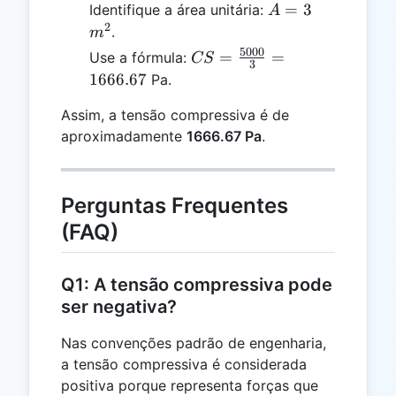
A
m^2
=
3
Identifique a área unitária:
A
=
2
.
m
3
5000
CS =
=
=
Use a fórmula:
CS
3
\frac{5000}
1666.67
Pa.
{3} =
Assim, a tensão compressiva é de
1666.67
aproximadamente
1666.67 Pa
.
Perguntas Frequentes
(FAQ)
Q1: A tensão compressiva pode
ser negativa?
Nas convenções padrão de engenharia,
a tensão compressiva é considerada
positiva porque representa forças que