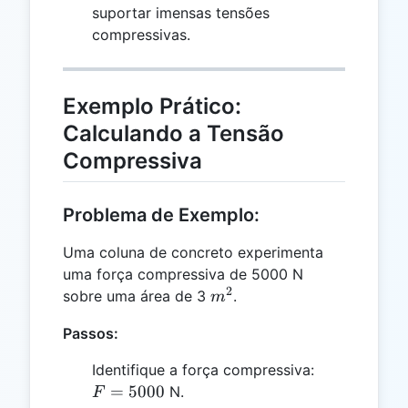
suportar imensas tensões
compressivas.
Exemplo Prático:
Calculando a Tensão
Compressiva
Problema de Exemplo:
Uma coluna de concreto experimenta
uma força compressiva de 5000 N
2
m^2
sobre uma área de 3
.
m
Passos:
F =
Identifique a força compressiva:
5000
=
5000
N.
F