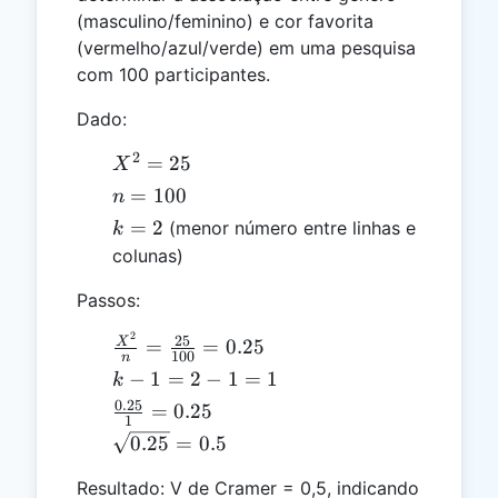
(masculino/feminino) e cor favorita
(vermelho/azul/verde) em uma pesquisa
com 100 participantes.
Dado:
2
X^2
=
25
X
=
n
=
100
n
25
=
k
=
2
(menor número entre linhas e
k
100
=
colunas)
2
Passos:
2
\frac{X^2}
25
X
=
=
0.25
100
n
{n} =
k
−
1
=
2
−
1
=
1
k
\frac{25}
-
0.25
\frac{0.25}
=
0.25
{100} =
1
1
{1} = 0.25
\sqrt{0.25}
0.25
=
0.5
0.25
=
= 0.5
2
Resultado: V de Cramer = 0,5, indicando