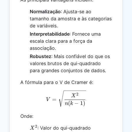
Normalização
: Ajusta-se ao
tamanho da amostra e às categorias
de variáveis.
Interpretabilidade
: Fornece uma
escala clara para a força da
associação.
Robustez
: Mais confiável do que os
valores brutos de qui-quadrado
para grandes conjuntos de dados.
A fórmula para o V de Cramer é:
V = \sqrt{\frac{X^2}{n(k
2
X
=
V
(
−
1
)
n
k
Onde:
2
X^2
: Valor do qui-quadrado
X