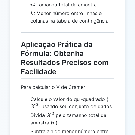
n
: Tamanho total da amostra
n
k
: Menor número entre linhas e
k
colunas na tabela de contingência
Aplicação Prática da
Fórmula: Obtenha
Resultados Precisos com
Facilidade
Para calcular o V de Cramer:
X^2
Calcule o valor do qui-quadrado (
2
) usando seu conjunto de dados.
X
2
X^2
Divida
pelo tamanho total da
X
n
amostra (
).
n
Subtraia 1 do menor número entre