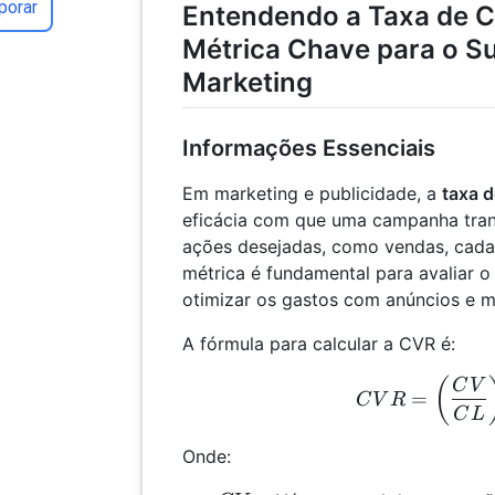
porar
Entendendo a Taxa de C
Métrica Chave para o S
Marketing
Informações Essenciais
Em marketing e publicidade, a
taxa 
eficácia com que uma campanha trans
ações desejadas, como vendas, cadas
métrica é fundamental para avaliar
otimizar os gastos com anúncios e m
A fórmula para calcular a CVR é:
CVR
(
C
V
=
C
V
R
C
L
Onde: