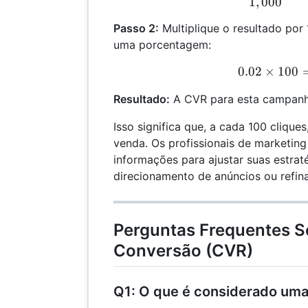
1
,
000
Passo 2:
Multiplique o resultado por
uma porcentagem:
0.02
×
100
0.0
Resultado:
A CVR para esta campanh
Isso significa que, a cada 100 clique
venda. Os profissionais de marketin
informações para ajustar suas estrat
direcionamento de anúncios ou refina
Perguntas Frequentes S
Conversão (CVR)
Q1: O que é considerado um