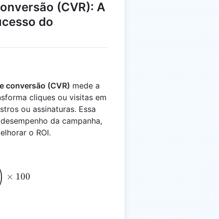
onversão (CVR): A
ucesso do
de conversão (CVR)
mede a
forma cliques ou visitas em
tros ou assinaturas. Essa
 o desempenho da campanha,
elhorar o ROI.
 = \left(\frac{CV}{CL}\right) \times 100
)
×
100