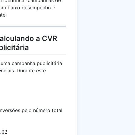
 identificar campanhas de
com baixo desempenho e
te.
alculando a CVR
icitária
 uma campanha publicitária
nciais. Durante este
nversões pelo número total
ac{20}{1,000} = 0.02
.02