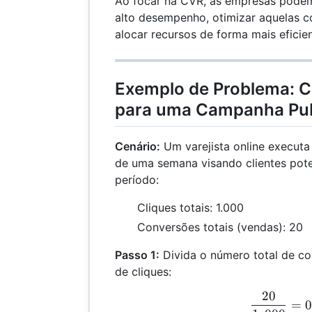
Ao focar na CVR, as empresas podem
alto desempenho, otimizar aquelas 
alocar recursos de forma mais eficien
Exemplo de Problema: C
para uma Campanha Publ
Cenário:
Um varejista online executa
de uma semana visando clientes pote
período:
Cliques totais: 1.000
Conversões totais (vendas): 20
Passo 1:
Divida o número total de co
de cliques:
20
\fr
=
0