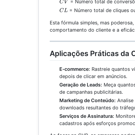
CV
= Número total de conversõ
C
V
CL
= Número total de cliques ou
C
L
Esta fórmula simples, mas poderosa, 
comportamento do cliente e a eficá
Aplicações Práticas da
E-commerce:
Rastreie quantos v
depois de clicar em anúncios.
Geração de Leads:
Meça quantos 
de campanhas publicitárias.
Marketing de Conteúdo:
Analise
downloads resultantes do tráfeg
Serviços de Assinatura:
Monitore
cadastros após esforços promoc