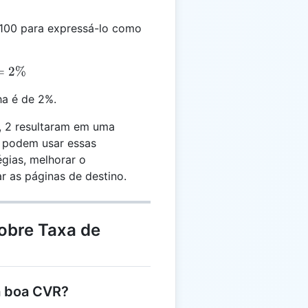
 100 para expressá-lo como
2 \times 100 = 2\%
=
2%
a é de 2%.
s, 2 resultaram em uma
g podem usar essas
égias, melhorar o
r as páginas de destino.
obre Taxa de
a boa CVR?