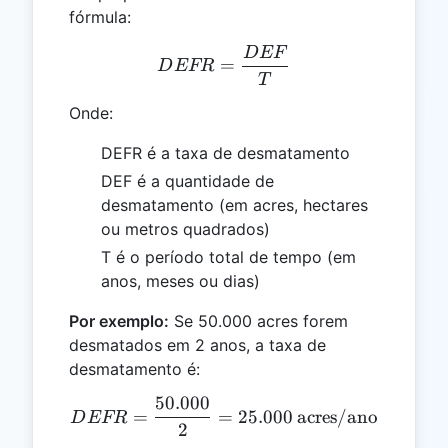
fórmula:
D
EF
DEFR = \frac{DEF}{T}
=
D
EFR
T
Onde:
DEFR é a taxa de desmatamento
DEF é a quantidade de
desmatamento (em acres, hectares
ou metros quadrados)
T é o período total de tempo (em
anos, meses ou dias)
Por exemplo:
Se 50.000 acres forem
desmatados em 2 anos, a taxa de
desmatamento é:
50.000
DEFR = \frac{50.000}{2} 
=
=
25.000
acres/ano
D
EFR
2