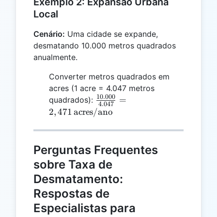
Exemplo 2: Expansão Urbana
Local
Cenário:
Uma cidade se expande,
desmatando 10.000 metros quadrados
anualmente.
Converter metros quadrados em
acres (1 acre = 4.047 metros
10.000
\frac{10.000}
=
quadrados):
4.047
{4.047} = 2,471
2
,
471
acres/ano
\,
\text{acres/ano}
Perguntas Frequentes
sobre Taxa de
Desmatamento:
Respostas de
Especialistas para