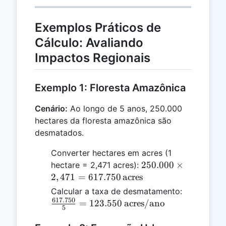
Exemplos Práticos de
Cálculo: Avaliando
Impactos Regionais
Exemplo 1: Floresta Amazônica
Cenário:
Ao longo de 5 anos, 250.000
hectares da floresta amazônica são
desmatados.
Converter hectares em acres (1
250.000
250.000
×
hectare = 2,471 acres):
\times
2
,
471
=
617.750
acres
2,471 =
\frac{617
Calcular a taxa de desmatamento:
617.750 \,
617.750
{5} = 123
=
123.550
acres/ano
5
\text{acres}
\text{acr