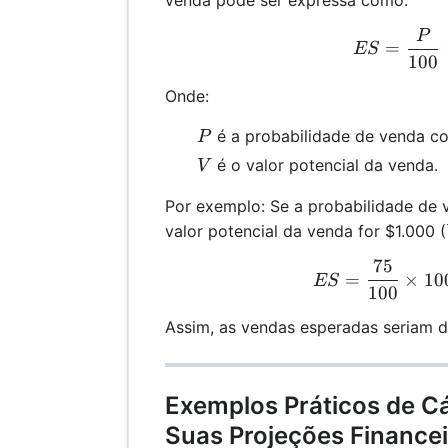
P
ES 
=
ES
100
Onde:
P
é a probabilidade de venda 
P
V
é o valor potencial da venda.
V
Por exemplo: Se a probabilidade de 
valor potencial da venda for $1.000 (
75
ES 
=
×
10
ES
100
Assim, as vendas esperadas seriam 
Exemplos Práticos de Cá
Suas Projeções Finance