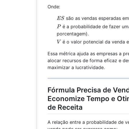
Onde:
ES
são as vendas esperadas em 
ES
P
é a probabilidade de fazer u
P
porcentagem).
V
é o valor potencial da venda 
V
Essa métrica ajuda as empresas a pr
alocar recursos de forma eficaz e de
maximizar a lucratividade.
Fórmula Precisa de Ven
Economize Tempo e Otim
de Receita
A relação entre a probabilidade de v
venda pode ser expressa como: