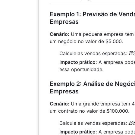
Exemplo 1: Previsão de Ven
Empresas
Cenário:
Uma pequena empresa tem 
um negócio no valor de $5.000.
ES
Calcule as vendas esperadas:
E
\f
Impacto prático:
A empresa pode
{1
essa oportunidade.
\t
50
Exemplo 2: Análise de Negóc
30
Empresas
Cenário:
Uma grande empresa tem 40
um contrato no valor de $100.000.
ES
Calcule as vendas esperadas:
E
\f
Impacto prático:
A empresa pode