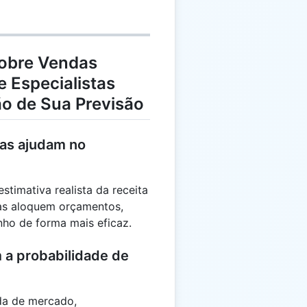
00}
imes
0000 =
000
Sobre Vendas
 Especialistas
ão de Sua Previsão
as ajudam no
timativa realista da receita
sas aloquem orçamentos,
ho de forma mais eficaz.
m a probabilidade de
da de mercado,