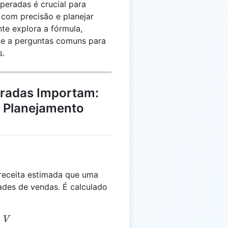
peradas é crucial para
 com precisão e planejar
te explora a fórmula,
de a perguntas comuns para
s.
eradas Importam:
o Planejamento
receita estimada que uma
ades de vendas. É calculado
= P \times V
×
V