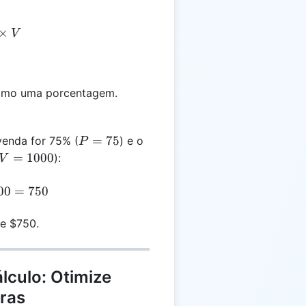
= \frac{P}{100} \times V
×
V
como uma porcentagem.
P
=
75
venda for 75% (
) e o
P
=
V =
=
1000
):
V
75
1000
= \frac{75}{100} \times 1000 = 750
00
=
750
de $750.
lculo: Otimize
iras