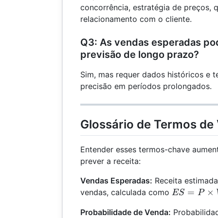
concorrência, estratégia de preços, 
relacionamento com o cliente.
Q3: As vendas esperadas po
previsão de longo prazo?
Sim, mas requer dados históricos e t
precisão em períodos prolongados.
Glossário de Termos de
Entender esses termos-chave aumen
prever a receita:
Vendas Esperadas:
Receita estimada
ES =
=
×
vendas, calculada como
ES
P
P
Probabilidade de Venda:
Probabilida
\times