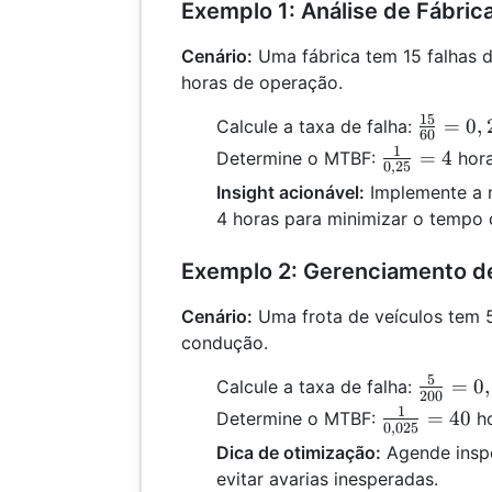
Exemplo 1: Análise de Fábric
Cenário:
Uma fábrica tem 15 falhas 
horas de operação.
15
\frac{1
=
0
,
Calcule a taxa de falha:
60
{60} =
1
\frac{1}
=
4
Determine o MTBF:
hora
0
,
25
0,25
{0,25}
Insight acionável:
Implemente a 
= 4
4 horas para minimizar o tempo d
Exemplo 2: Gerenciamento d
Cenário:
Uma frota de veículos tem 
condução.
5
\frac{5
=
0
,
Calcule a taxa de falha:
200
{200} 
1
\frac{1}
=
40
Determine o MTBF:
ho
0
,
025
0,025
{0,025}
Dica de otimização:
Agende inspe
= 40
evitar avarias inesperadas.