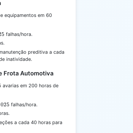
a
de equipamentos em 60
5}
25
falhas/hora.
s.
manutenção preditiva a cada
e inatividade.
e Frota Automotiva
5 avarias em 200 horas de
}
025
falhas/hora.
=
ras.
ções a cada 40 horas para