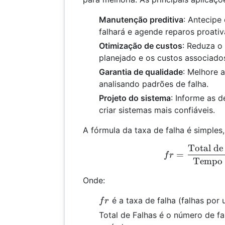
Manutenção preditiva
: Antecipe
falhará e agende reparos proati
Otimização de custos
: Reduza o
planejado e os custos associado
Garantia de qualidade
: Melhore 
analisando padrões de falha.
Projeto do sistema
: Informe as 
criar sistemas mais confiáveis.
A fórmula da taxa de falha é simples
Total de
fr 
=
f
r
Tempo 
Onde:
fr
é a taxa de falha (falhas por
f
r
Total de Falhas é o número de f