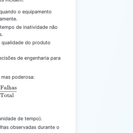
 quando o equipamento
vamente.
 tempo de inatividade não
s.
a qualidade do produto
decisões de engenharia para
, mas poderosa:
 Falhas
= \frac{\text{Total de Falhas}}{\text{Tempo Total}
Total
 unidade de tempo).
alhas observadas durante o