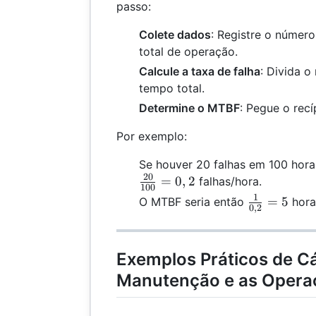
passo:
Colete dados
: Registre o número
total de operação.
Calcule a taxa de falha
: Divida o
tempo total.
Determine o MTBF
: Pegue o recí
Por exemplo:
Se houver 20 falhas em 100 horas
20
=
0
,
2
falhas/hora.
100
1
\frac{1}
=
5
O MTBF seria então
hora
0
,
2
{0,2} =
5
Exemplos Práticos de Cá
Manutenção e as Opera