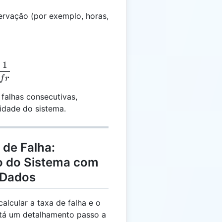
ervação (por exemplo, horas,
1
F = \frac{1}{fr}
f
r
falhas consecutivas,
lidade do sistema.
 de Falha:
 do Sistema com
 Dados
lcular a taxa de falha e o
stá um detalhamento passo a