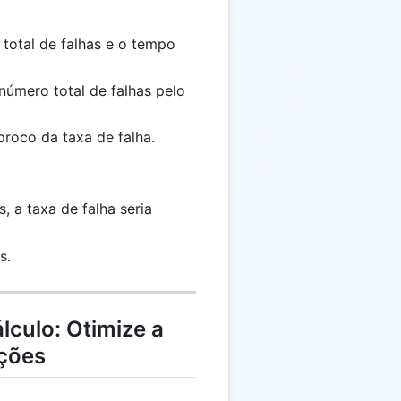
 total de falhas e o tempo
 número total de falhas pelo
proco da taxa de falha.
\frac{20}
, a taxa de falha seria
{100} =
0,2
s.
lculo: Otimize a
ções