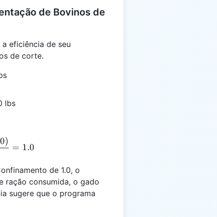
entação de Bovinos de
 a eficiência de seu
os de corte.
bs
0 lbs
00
)
= \frac{(300 - 200)}{100} = 1.0
=
1.0
nfinamento de 1.0, o
 de ração consumida, o gado
ncia sugere que o programa