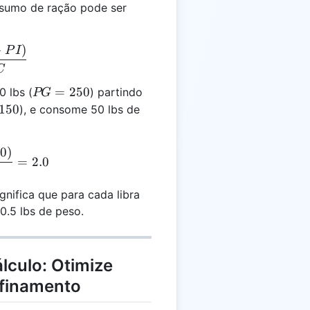
nsumo de ração pode ser
−
)
= \frac{(PG - PI)}{RC}
P
I
C
PG
=
250
 lbs (
) partindo
PG
=
150
), e consome 50 lbs de
250
50
)
= \frac{(250 - 150)}{50} = 2.0
=
2.0
nifica que para cada libra
0.5 lbs de peso.
lculo: Otimize
finamento