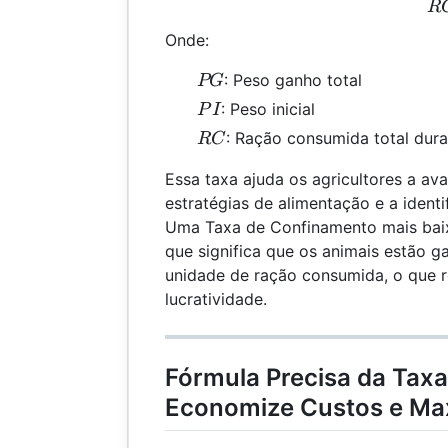
R
Onde:
PG
: Peso ganho total
PG
PI
: Peso inicial
P
I
RC
: Ração consumida total dur
RC
Essa taxa ajuda os agricultores a ava
estratégias de alimentação e a identi
Uma Taxa de Confinamento mais baixa
que significa que os animais estão 
unidade de ração consumida, o que 
lucratividade.
Fórmula Precisa da Tax
Economize Custos e Max