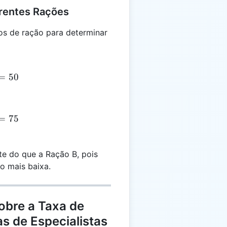
rentes Rações
pos de ração para determinar
=
50
=
75
te do que a Ração B, pois
o mais baixa.
obre a Taxa de
s de Especialistas