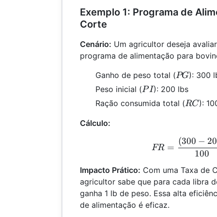
Exemplo 1: Programa de Alim
Corte
Cenário:
Um agricultor deseja avaliar
programa de alimentação para bovin
PG
Ganho de peso total (
): 300 l
PG
PI
Peso inicial (
): 200 lbs
P
I
RC
Ração consumida total (
): 10
RC
Cálculo:
(
300
−
2
FR 
=
FR
100
Impacto Prático:
Com uma Taxa de Co
agricultor sabe que para cada libra
ganha 1 lb de peso. Essa alta eficiê
de alimentação é eficaz.