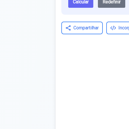
Calcular
Redefinir
Compartilhar
Incor