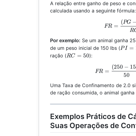
A relação entre ganho de peso e co
calculada usando a seguinte fórmula:
(
FR 
PG
=
FR
R
Por exemplo:
Se um animal ganha 250
PI
=
de um peso inicial de 150 lbs (
P
I
=
RC
=
50
ração (
):
RC
150
=
(
250
−
1
FR 
50
=
FR
50
Uma Taxa de Confinamento de 2.0 sig
de ração consumida, o animal ganha 
Exemplos Práticos de Cá
Suas Operações de Con