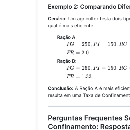
Exemplo 2: Comparando Dife
Cenário:
Um agricultor testa dois ti
qual é mais eficiente.
Ração A
:
PG
PI
RC
=
250
=
150
,
,
PG
P
I
RC
=
=
=
FR
=
2.0
FR
250
150
50
=
Ração B
:
2.0
PG
PI
RC
=
250
=
150
,
,
PG
P
I
RC
=
=
=
FR
=
1.33
FR
250
150
75
=
Conclusão:
A Ração A é mais eficien
1.33
resulta em uma Taxa de Confinament
Perguntas Frequentes S
Confinamento: Resposta