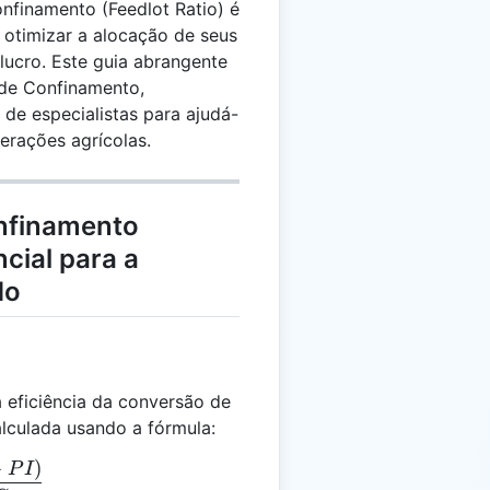
nfinamento (Feedlot Ratio) é
 otimizar a alocação de seus
lucro. Este guia abrangente
 de Confinamento,
 de especialistas para ajudá-
perações agrícolas.
nfinamento
cial para a
do
 eficiência da conversão de
lculada usando a fórmula:
−
)
= \frac{(PG - PI)}{RC}
P
I