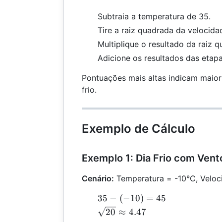
Subtraia a temperatura de 35.
Tire a raiz quadrada da velocida
Multiplique o resultado da raiz q
Adicione os resultados das etapa
Pontuações mais altas indicam maior
frio.
Exemplo de Cálculo
Exemplo 1: Dia Frio com Ven
Cenário:
Temperatura = -10°C, Veloc
35 -
35
−
(
−
10
)
=
45
(-10)
\sqrt{20}
20
≈
4.47
= 45