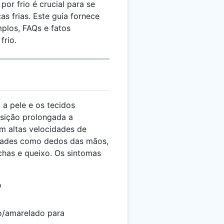
or frio é crucial para se
s frias. Este guia fornece
plos, FAQs e fatos
frio.
 a pele e os tecidos
sição prolongada a
om altas velocidades de
idades como dedos das mãos,
chas e queixo. Os sintomas
o
o/amarelado para