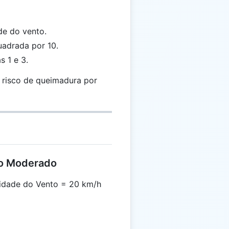
de do vento.
uadrada por 10.
s 1 e 3.
 risco de queimadura por
to Moderado
idade do Vento = 20 km/h