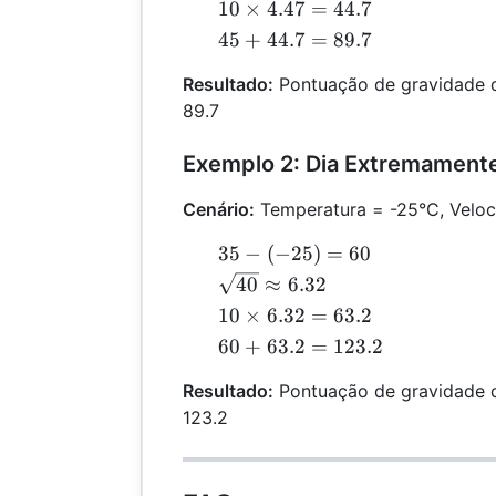
\approx
10
10
×
4.47
=
44.7
4.47
\times
45
45
+
44.7
=
89.7
4.47
+
=
Resultado:
Pontuação de gravidade d
44.7
44.7
89.7
=
89.7
Exemplo 2: Dia Extremamente
Cenário:
Temperatura = -25°C, Veloc
35 -
35
−
(
−
25
)
=
60
(-25)
\sqrt{40}
40
≈
6.32
= 60
\approx
10
10
×
6.32
=
63.2
6.32
\times
60 +
60
+
63.2
=
123.2
6.32
63.2
=
Resultado:
Pontuação de gravidade d
=
63.2
123.2
123.2