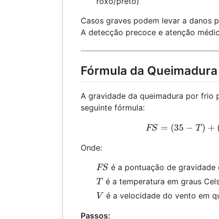
roxo/preto)
Casos graves podem levar a danos 
A detecção precoce e atenção médica
Fórmula da Queimadura 
A gravidade da queimadura por frio 
seguinte fórmula:
FS 
=
(
35
−
)
+
FS
T
Onde:
FS
é a pontuação de gravidade d
FS
T
é a temperatura em graus Cels
T
V
é a velocidade do vento em qu
V
Passos: