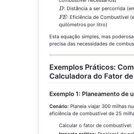
D
: Distância a ser percorrida (
D
FE
: Eficiência de Combustível 
FE
quilómetros por litro)
Esta equação simples, mas poderosa
precisa das necessidades de combust
Exemplos Práticos: Com
Calculadora do Fator d
Exemplo 1: Planeamento de 
Cenário:
Planeia viajar 300 milhas 
eficiência de combustível de 25 milh
Calcular o fator de combustível:
Impacto prático:
Precisará de pe