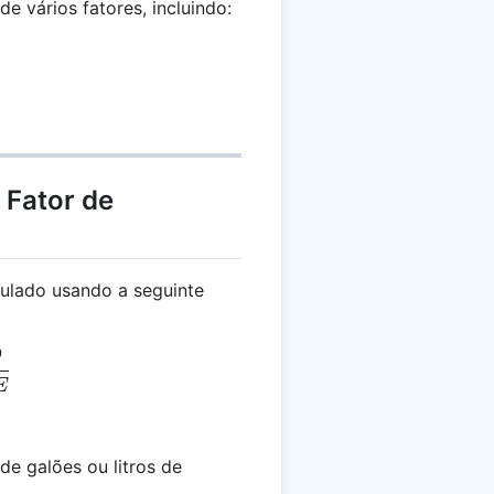
 vários fatores, incluindo:
 Fator de
culado usando a seguinte
D
= \frac{D}{FE}
E
 de galões ou litros de