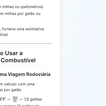
em milhas ou quilómetros)
(em milhas por galão ou
, fornece uma estimativa
ível.
o Usar a
e Combustível
uma Viagem Rodoviária
num veículo com uma
as por galão.
300
FF =
=
=
12
galões
FF
25
\frac{300}
lo menos 12 galões de