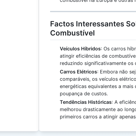
combustível na Europa e outras 
Factos Interessantes S
Combustível
Veículos Híbridos
: Os carros hí
atingir eficiências de combustív
reduzindo significativamente os 
Carros Elétricos
: Embora não se
comparáveis, os veículos elétric
energéticas equivalentes a mai
poupança de custos.
Tendências Históricas
: A eficiê
melhorou drasticamente ao long
primeiros carros a atingir apena