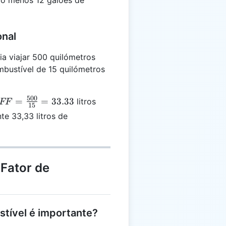
{25} = 12
onal
a viajar 500 quilómetros
bustível de 15 quilómetros
500
FF =
=
=
33.33
litros
FF
15
\frac{500}
 33,33 litros de
{15} =
33.33
Fator de
stível é importante?