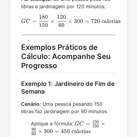
libras e jardinagem por 120 minutos:
180
120
GC = \frac{180}{150} \tim
=
×
×
300
=
720
calorias
GC
150
60
Exemplos Práticos de
Cálculo: Acompanhe Seu
Progresso
Exemplo 1: Jardineiro de Fim de
Semana
Cenário:
Uma pessoa pesando 150
libras faz jardinagem por 90 minutos.
150
GC =
=
×
Aplique a fórmula:
GC
150
\frac{150}
90
×
300
=
450
calorias
60