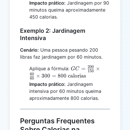
{150}
Impacto prático:
Jardinagem por 90
\times
minutos queima aproximadamente
\frac{90}
450 calorias.
{60}
\times 300
Exemplo 2: Jardinagem
= 450
Intensiva
\text{
calorias}
Cenário:
Uma pessoa pesando 200
libras faz jardinagem por 60 minutos.
200
GC =
=
×
Aplique a fórmula:
GC
150
\frac{200}
60
×
300
=
800
calorias
60
{150}
Impacto prático:
Jardinagem
\times
intensiva por 60 minutos queima
\frac{60}
aproximadamente 800 calorias.
{60}
\times 300
= 800
Perguntas Frequentes
\text{
calorias}
Sobre Calorias na