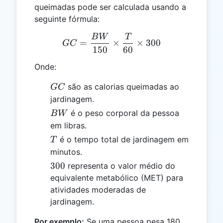
queimadas pode ser calculada usando a
seguinte fórmula:
B
W
T
GC = \frac{BW}{150} \ti
=
×
×
300
GC
150
60
Onde:
GC
são as calorias queimadas ao
GC
jardinagem.
BW
é o peso corporal da pessoa
B
W
em libras.
T
é o tempo total de jardinagem em
T
minutos.
300
300
representa o valor médio do
equivalente metabólico (MET) para
atividades moderadas de
jardinagem.
Por exemplo:
Se uma pessoa pesa 180