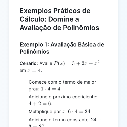
Exemplos Práticos de
Cálculo: Domine a
Avaliação de Polinômios
Exemplo 1: Avaliação Básica de
Polinômios
2
P(x)
(
)
=
3
+
2
+
Cenário:
Avalie
P
x
x
x
= 3
x
=
4
em
.
x
+
=
Comece com o termo de maior
2x
4
1
1
⋅
4
=
4
grau:
+
.
\cdot
x^2
4
Adicione o próximo coeficiente:
4 = 4
+
4
+
2
=
6
.
2
x
6
6
⋅
4
=
24
Multiplique por
:
.
x
=
\cdot
24
24
+
Adicione o termo constante:
6
4 =
+
3
=
27
.