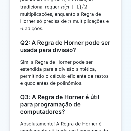
n(n+1)/2
(
+
1
)
/2
tradicional requer
n
n
multiplicações, enquanto a Regra de
n
n
Horner só precisa de
multiplicações e
n
adições.
n
Q2: A Regra de Horner pode ser
usada para divisão?
Sim, a Regra de Horner pode ser
estendida para a divisão sintética,
permitindo o cálculo eficiente de restos
e quocientes de polinômios.
Q3: A Regra de Horner é útil
para programação de
computadores?
Absolutamente! A Regra de Horner é
amplamente utilizada em linguagens de