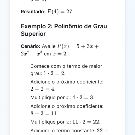
24
3
P(4)
(
4
)
=
27
Resultado:
.
P
=
=
27
27
Exemplo 2: Polinômio de Grau
Superior
P(x)
(
)
=
5
+
3
+
Cenário:
Avalie
P
x
x
= 5
2
3
x
2
+
=
2
em
.
x
x
x
+ 3x
=
Comece com o termo de maior
+
2
1
1
⋅
2
=
2
grau:
2x^2
.
\cdot
+
2
Adicione o próximo coeficiente:
2 = 2
x^3
+
2
+
2
=
4
.
2
x
4
4
⋅
2
=
8
Multiplique por
:
.
x
=
\cdot
8
Adicione o próximo coeficiente:
4
2 = 8
+
8
+
3
=
11
.
3
x
11
11
⋅
2
=
22
Multiplique por
:
.
x
=
\cdot
22
22
+
Adicione o termo constante:
11