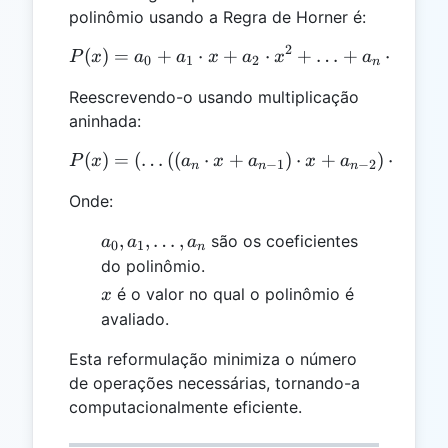
polinômio usando a Regra de Horner é:
2
n
(
)
=
+
⋅
+
P(x) = a_0 + a_1 \cdot x 
⋅
+
…
+
⋅
P
x
a
a
x
a
x
a
x
0
1
2
n
Reescrevendo-o usando multiplicação
aninhada:
(
)
=
(
…
((
⋅
P(x) = (\ldots ((a_n \cdot
+
)
⋅
+
)
⋅
+
P
x
a
x
a
x
a
x
−
1
−
2
n
n
n
Onde:
a_0,
,
,
…
,
são os coeficientes
a
a
a
0
1
n
a_1,
do polinômio.
\ldots,
x
é o valor no qual o polinômio é
x
a_n
avaliado.
Esta reformulação minimiza o número
de operações necessárias, tornando-a
computacionalmente eficiente.