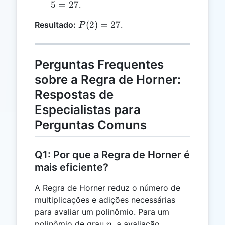
2 =
+
5
=
27
.
22
5
P(2)
(
2
)
=
27
Resultado:
.
P
=
=
27
27
Perguntas Frequentes
sobre a Regra de Horner:
Respostas de
Especialistas para
Perguntas Comuns
Q1: Por que a Regra de Horner é
mais eficiente?
A Regra de Horner reduz o número de
multiplicações e adições necessárias
para avaliar um polinômio. Para um
n
polinômio de grau
, a avaliação
n