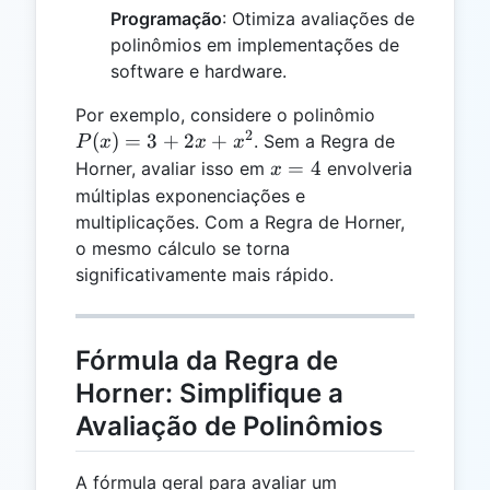
Programação
: Otimiza avaliações de
polinômios em implementações de
software e hardware.
P(x)
Por exemplo, considere o polinômio
2
= 3
(
)
=
3
+
2
+
. Sem a Regra de
P
x
x
x
+
x
=
4
Horner, avaliar isso em
envolveria
x
2x
=
múltiplas exponenciações e
+
4
multiplicações. Com a Regra de Horner,
x^2
o mesmo cálculo se torna
significativamente mais rápido.
Fórmula da Regra de
Horner: Simplifique a
Avaliação de Polinômios
A fórmula geral para avaliar um