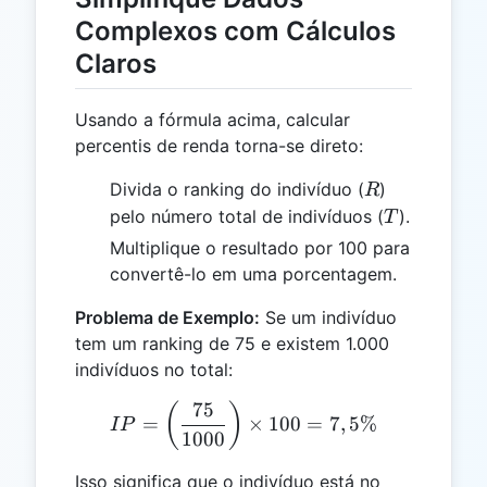
Complexos com Cálculos
Claros
Usando a fórmula acima, calcular
percentis de renda torna-se direto:
R
Divida o ranking do indivíduo (
)
R
T
pelo número total de indivíduos (
).
T
Multiplique o resultado por 100 para
convertê-lo em uma porcentagem.
Problema de Exemplo:
Se um indivíduo
tem um ranking de 75 e existem 1.000
indivíduos no total:
75
IP = \left(\frac{75}{1000
(
)
=
×
100
=
7
,
5%
I
P
1000
Isso significa que o indivíduo está no