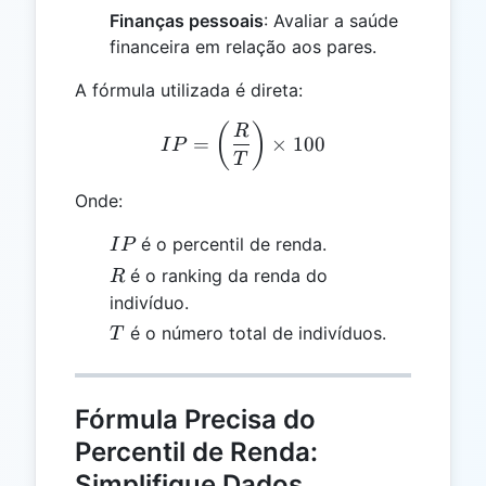
Finanças pessoais
: Avaliar a saúde
financeira em relação aos pares.
A fórmula utilizada é direta:
IP = \left(\frac{R}{T}\ri
(
)
R
=
×
100
I
P
T
Onde:
IP
é o percentil de renda.
I
P
R
é o ranking da renda do
R
indivíduo.
T
é o número total de indivíduos.
T
Fórmula Precisa do
Percentil de Renda:
Simplifique Dados