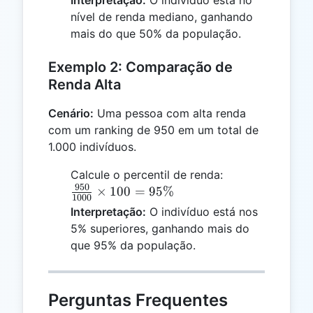
Interpretação:
O indivíduo está no
= 50\%
nível de renda mediano, ganhando
mais do que 50% da população.
Exemplo 2: Comparação de
Renda Alta
Cenário:
Uma pessoa com alta renda
com um ranking de 950 em um total de
1.000 indivíduos.
\frac{950}
Calcule o percentil de renda:
950
{1000}
×
100
=
95%
1000
\times 100
Interpretação:
O indivíduo está nos
= 95\%
5% superiores, ganhando mais do
que 95% da população.
Perguntas Frequentes