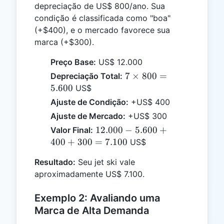
depreciação de US$ 800/ano. Sua
condição é classificada como "boa"
(+$400), e o mercado favorece sua
marca (+$300).
Preço Base:
US$ 12.000
7
7
×
800
=
Depreciação Total:
\times
5.600
US$
800 =
Ajuste de Condição:
+US$ 400
5.600
Ajuste de Mercado:
+US$ 300
12.000
12.000
−
5.600
+
Valor Final:
-
400
+
300
=
7.100
US$
5.600
Resultado:
Seu jet ski vale
+ 400
aproximadamente US$ 7.100.
+ 300
=
Exemplo 2: Avaliando uma
7.100
Marca de Alta Demanda