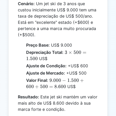
Cenário:
Um jet ski de 3 anos que
custou inicialmente US$ 9.000 tem uma
taxa de depreciação de US$ 500/ano.
Está em "excelente" estado (+$600) e
pertence a uma marca muito procurada
(+$500).
Preço Base:
US$ 9.000
3
3
×
500
=
Depreciação Total:
\times
1.500
US$
500 =
Ajuste de Condição:
+US$ 600
1.500
Ajuste de Mercado:
+US$ 500
9.000
9.000
−
1.500
+
Valor Final:
-
600
+
500
=
8.600
US$
1.500
Resultado:
Este jet ski mantém um valor
+
mais alto de US$ 8.600 devido à sua
600
marca forte e condição.
+
500