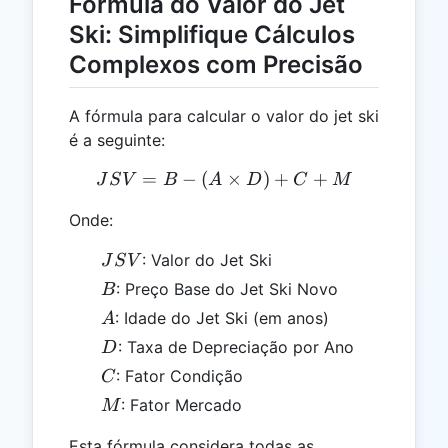
Fórmula do Valor do Jet
Ski: Simplifique Cálculos
Complexos com Precisão
A fórmula para calcular o valor do jet ski
é a seguinte:
=
−
(
JSV = B - (A \times D) +
×
)
+
+
J
S
V
B
A
D
C
M
Onde:
JSV
: Valor do Jet Ski
J
S
V
B
: Preço Base do Jet Ski Novo
B
A
: Idade do Jet Ski (em anos)
A
D
: Taxa de Depreciação por Ano
D
C
: Fator Condição
C
M
: Fator Mercado
M
Esta fórmula considera todas as