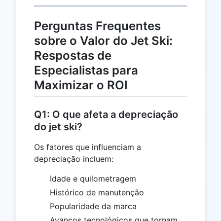
=
8.600
Perguntas Frequentes
sobre o Valor do Jet Ski:
Respostas de
Especialistas para
Maximizar o ROI
Q1: O que afeta a depreciação
do jet ski?
Os fatores que influenciam a
depreciação incluem:
Idade e quilometragem
Histórico de manutenção
Popularidade da marca
Avanços tecnológicos que tornam