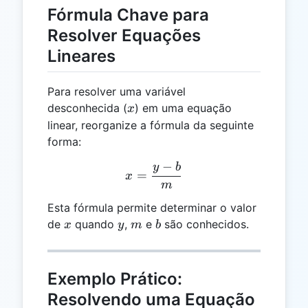
Fórmula Chave para
Resolver Equações
Lineares
Para resolver uma variável
x
desconhecida (
) em uma equação
x
linear, reorganize a fórmula da seguinte
forma:
−
y
b
x = \frac{y - b}{m}
=
x
m
Esta fórmula permite determinar o valor
x
y
m
b
de
quando
,
e
são conhecidos.
x
y
m
b
Exemplo Prático:
Resolvendo uma Equação