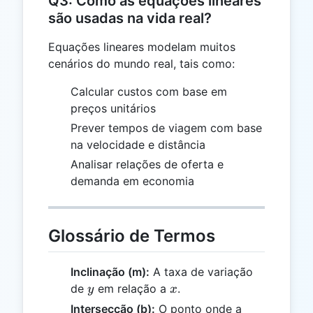
Q3: Como as equações lineares
5
2x
são usadas na vida real?
+
3
Equações lineares modelam muitos
cenários do mundo real, tais como:
Calcular custos com base em
preços unitários
Prever tempos de viagem com base
na velocidade e distância
Analisar relações de oferta e
demanda em economia
Glossário de Termos
Inclinação (m):
A taxa de variação
y
x
de
em relação a
.
y
x
Intersecção (b):
O ponto onde a