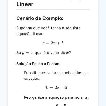
Linear
Cenário de Exemplo:
Suponha que você tenha a seguinte
equação linear:
=
2
y = 2x + 5
+
5
y
x
y
x
=
9
Se
, qual é o valor de
?
y
x
=
9
Solução Passo a Passo:
Substitua os valores conhecidos na
equação:
9
=
2
9 = 2x + 5
+
5
x
x
Reorganize a equação para isolar
:
x
9
−
5