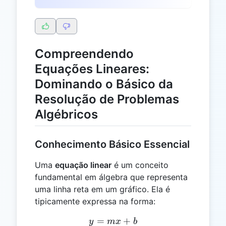
Compreendendo
Equações Lineares:
Dominando o Básico da
Resolução de Problemas
Algébricos
Conhecimento Básico Essencial
Uma
equação linear
é um conceito
fundamental em álgebra que representa
uma linha reta em um gráfico. Ela é
tipicamente expressa na forma:
=
y = mx + b
+
y
m
x
b