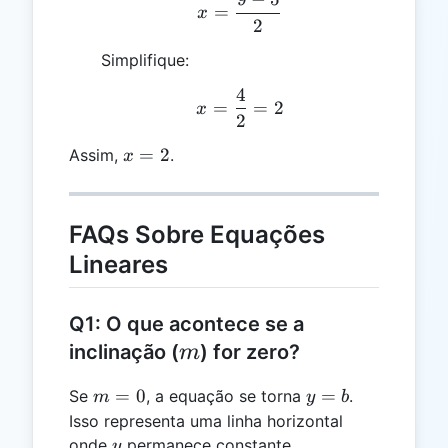
x = \frac{9 - 5}{2}
=
x
2
Simplifique:
4
x = \frac{4}{2} = 2
=
=
2
x
2
x
=
2
Assim,
.
x
=
2
FAQs Sobre Equações
Lineares
Q1: O que acontece se a
m
inclinação (
) for zero?
m
m
y
=
0
=
Se
, a equação se torna
.
m
y
b
=
=
Isso representa uma linha horizontal
0
b
y
onde
permanece constante,
y