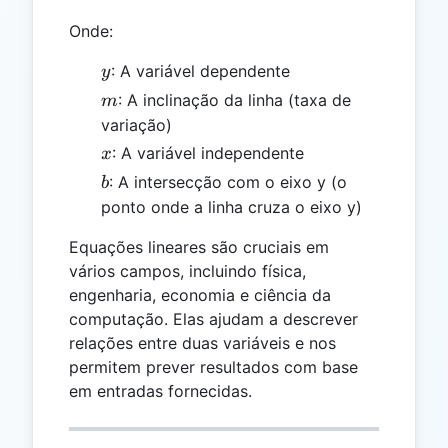
Onde:
y
: A variável dependente
y
m
: A inclinação da linha (taxa de
m
variação)
x
: A variável independente
x
b
: A intersecção com o eixo y (o
b
ponto onde a linha cruza o eixo y)
Equações lineares são cruciais em
vários campos, incluindo física,
engenharia, economia e ciência da
computação. Elas ajudam a descrever
relações entre duas variáveis e nos
permitem prever resultados com base
em entradas fornecidas.