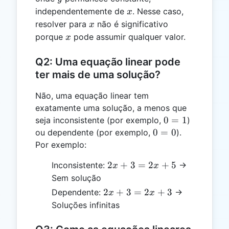
x
independentemente de
. Nesse caso,
x
x
resolver para
não é significativo
x
x
porque
pode assumir qualquer valor.
x
Q2: Uma equação linear pode
ter mais de uma solução?
Não, uma equação linear tem
exatamente uma solução, a menos que
0
0
=
1
seja inconsistente (por exemplo,
)
=
0
0
=
0
ou dependente (por exemplo,
).
1
=
Por exemplo:
0
2x
2
+
3
=
2
+
5
Inconsistente:
→
x
x
+
Sem solução
3
2x
2
+
3
=
2
+
3
Dependente:
→
x
x
=
+
Soluções infinitas
2x
3
+
=