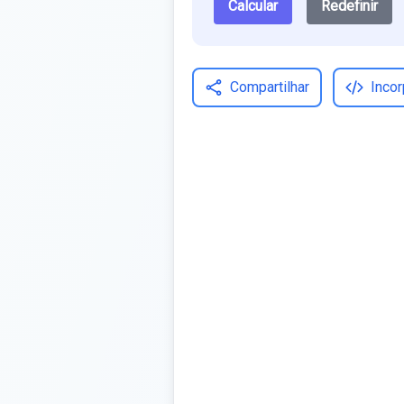
Calcular
Redefinir
Compartilhar
Incor