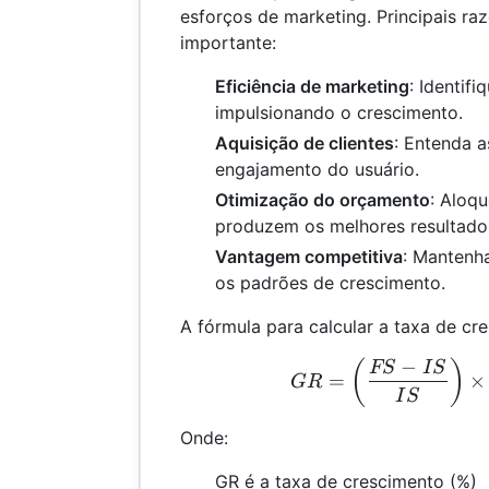
esforços de marketing. Principais raz
importante:
Eficiência de marketing
: Identif
impulsionando o crescimento.
Aquisição de clientes
: Entenda a
engajamento do usuário.
Otimização do orçamento
: Aloq
produzem os melhores resultado
Vantagem competitiva
: Mantenh
os padrões de crescimento.
A fórmula para calcular a taxa de cre
−
GR 
(
)
FS
I
S
=
×
GR
I
S
Onde:
GR é a taxa de crescimento (%)