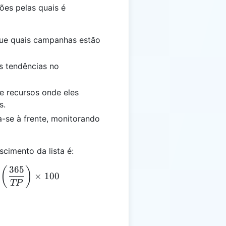
ões pelas quais é
ique quais campanhas estão
s tendências no
ue recursos onde eles
s.
a-se à frente, monitorando
scimento da lista é:
365
= \left( \frac{FS - IS}{IS} \right) \times \left( \fra
(
)
×
100
TP