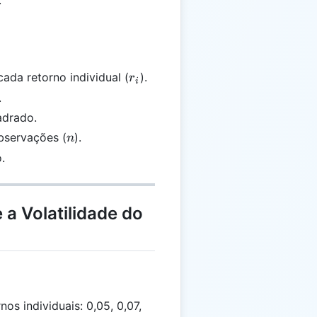
.
r}
r_i
cada retorno individual (
).
r
i
.
adrado.
n
bservações (
).
n
.
 a Volatilidade do
os individuais: 0,05, 0,07,