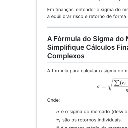
Em finanças, entender o sigma do me
a equilibrar risco e retorno de forma 
A Fórmula do Sigma do 
Simplifique Cálculos Fi
Complexos
A fórmula para calcular o sigma do 
\si
(
∑
r
i
=
σ
Onde:
\sigma
é o sigma do mercado (desvio
σ
r_i
são os retornos individuais.
r
i
\bar{r}