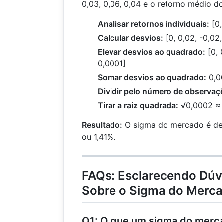
0,03, 0,06, 0,04 e o retorno médio d
Analisar retornos individuais:
[0,
Calcular desvios:
[0, 0,02, -0,02,
Elevar desvios ao quadrado:
[0, 
0,0001]
Somar desvios ao quadrado:
0,0
Dividir pelo número de observaç
Tirar a raiz quadrada:
√0,0002 ≈ 
Resultado:
O sigma do mercado é de
ou 1,41%.
FAQs: Esclarecendo Dú
Sobre o Sigma do Merc
Q1: O que um sigma do merca