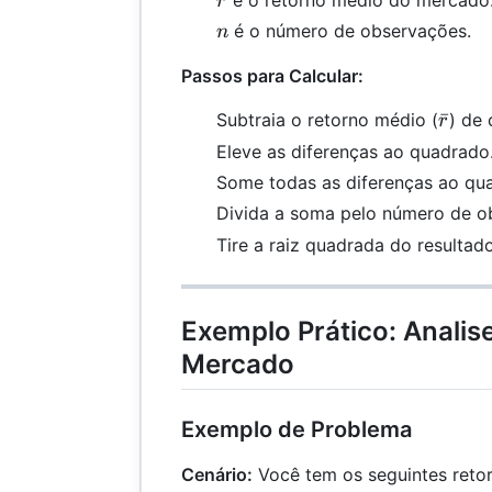
ˉ
é o retorno médio do mercado
r
n
é o número de observações.
n
Passos para Calcular:
\bar{
ˉ
Subtraia o retorno médio (
) de 
r
Eleve as diferenças ao quadrado
Some todas as diferenças ao qu
Divida a soma pelo número de o
Tire a raiz quadrada do resultado
Exemplo Prático: Analise
Mercado
Exemplo de Problema
Cenário:
Você tem os seguintes retorn