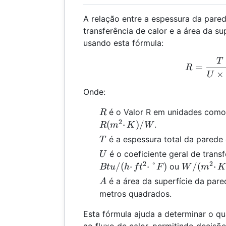
A relação entre a espessura da pared
transferência de calor e a área da su
usando esta fórmula:
T
R =
=
R
×
U
Onde:
R
é o Valor R em unidades com
R
2
(
⋅
)
/
.
R
m
K
W
T
é a espessura total da parede
T
U
é o coeficiente geral de trans
U
2
2
W/(m²·K)
/
(
⋅
⋅
°
)
/
(
⋅
ou
Bt
u
h
f
t
F
W
m
K
A
é a área da superfície da par
A
metros quadrados.
Esta fórmula ajuda a determinar o q