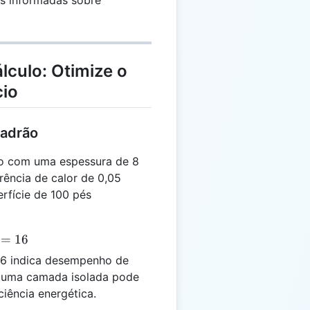
es informadas sobre
lculo: Otimize o
cio
Padrão
o com uma espessura de 8
Btu/(h·ft²·°F)
rência de calor de 0,05
rfície de 100 pés
=
16
16 indica desempenho de
r uma camada isolada pode
ciência energética.