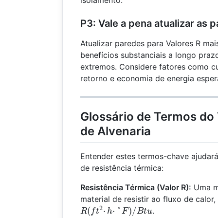
P3: Vale a pena atualizar as 
Atualizar paredes para Valores R mai
benefícios substanciais a longo praz
extremos. Considere fatores como cus
retorno e economia de energia esper
Glossário de Termos do 
de Alvenaria
Entender estes termos-chave ajudará
de resistência térmica:
Resistência Térmica (Valor R):
Uma me
material de resistir ao fluxo de cal
2
R(ft²·h·°F)/Btu
(
⋅
⋅
°
)
/
.
R
f
t
h
F
Bt
u