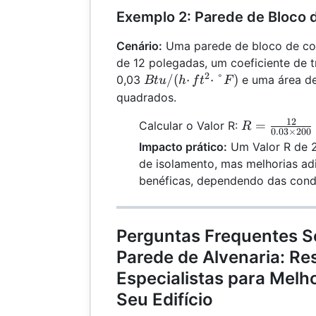
16
Exemplo 2: Parede de Bloco 
Cenário:
Uma parede de bloco de co
de 12 polegadas, um coeficiente de t
2
Btu/(h·ft²·°F)
/
(
⋅
⋅
°
)
0,03
e uma área de
Bt
u
h
f
t
F
quadrados.
12
R =
=
Calcular o Valor R:
R
0.03
×
200
\frac{12}
Impacto prático:
Um Valor R de 2
{0.03
de isolamento, mas melhorias ad
\times
benéficas, dependendo das condi
200} =
20
Perguntas Frequentes So
Parede de Alvenaria: Re
Especialistas para Melho
Seu Edifício