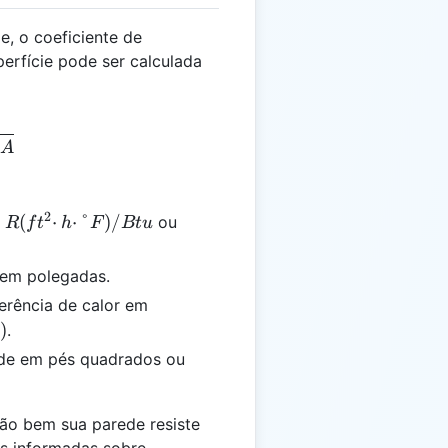
e, o coeficiente de
perfície pode ser calculada
 \frac{T}{U \times A}
A
2
R(ft²·h·°F)/Btu
R(m²·K)/W
(
⋅
⋅
°
)
/
o
ou
R
f
t
h
F
Bt
u
 em polegadas.
Btu/(h·ft²·°F)
ferência de calor em
)
.
ede em pés quadrados ou
uão bem sua parede resiste