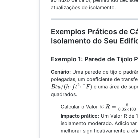
ao fluxo de calor, permitindo decisõ
atualizações de isolamento.
Exemplos Práticos de Cá
Isolamento do Seu Edifí
Exemplo 1: Parede de Tijolo 
Cenário:
Uma parede de tijolo padrã
polegadas, um coeficiente de transfe
2
/
(
⋅
⋅
°
)
e uma área de supe
Bt
u
h
f
t
F
quadrados.
8
R =
=
Calcular o Valor R:
R
0.05
×
100
\frac{8}
Impacto prático:
Um Valor R de 
{0.05
isolamento moderado. Adiciona
\times
melhorar significativamente a efi
100} =