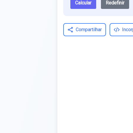
Calcular
Redefinir
Compartilhar
Incor