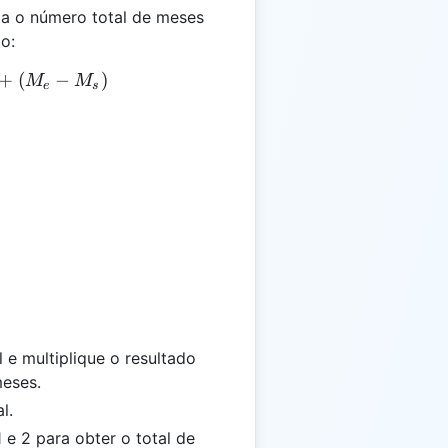
la o número total de meses
o:
 (Y_e - Y_s) \times 12 + (M_e - M_s)
+
(
−
)
M
M
e
s
l e multiplique o resultado
meses.
l.
e 2 para obter o total de