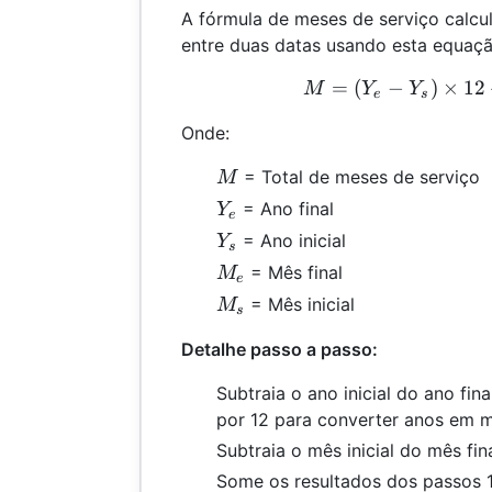
A fórmula de meses de serviço calcu
entre duas datas usando esta equaçã
=
(
−
)
×
M =
12
M
Y
Y
e
s
Onde:
M
= Total de meses de serviço
M
Y_e
= Ano final
Y
e
Y_s
= Ano inicial
Y
s
M_e
= Mês final
M
e
M_s
= Mês inicial
M
s
Detalhe passo a passo:
Subtraia o ano inicial do ano fina
por 12 para converter anos em 
Subtraia o mês inicial do mês fina
Some os resultados dos passos 1 