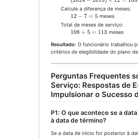
(
2024
−
2015
)
×
12
=
108
-
Calcule a diferença de meses:
2015)
12
12
−
7
=
5
meses
\times
-
Total de meses de serviço:
12 =
7
108
108
+
5
=
113
meses
108
=
+ 5
5
Resultado:
O funcionário trabalhou 
=
critérios de elegibilidade do plano d
113
Perguntas Frequentes s
Serviço: Respostas de E
Impulsionar o Sucesso d
P1: O que acontece se a data 
à data de término?
Se a data de início for posterior à d