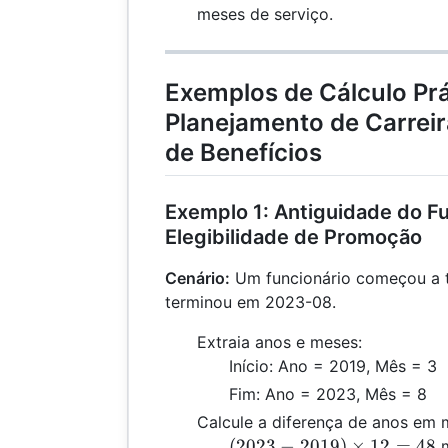
meses de serviço.
Exemplos de Cálculo Prá
Planejamento de Carrei
de Benefícios
Exemplo 1: Antiguidade do Fu
Elegibilidade de Promoção
Cenário:
Um funcionário começou a t
terminou em 2023-08.
Extraia anos e meses:
Início: Ano = 2019, Mês = 3
Fim: Ano = 2023, Mês = 8
Calcule a diferença de anos em 
(2023
(
2023
−
2019
)
×
12
=
48
m