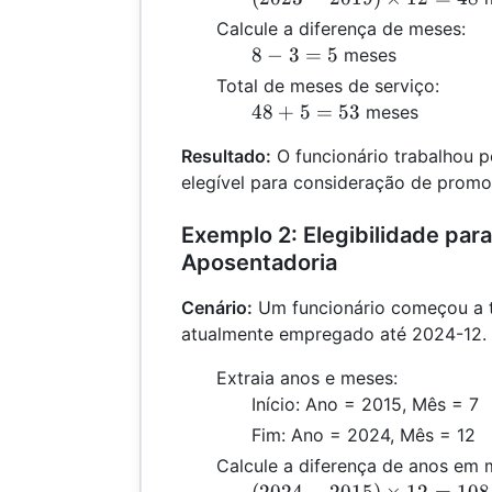
-
Calcule a diferença de meses:
2019)
8
8
−
3
=
5
meses
\times
-
Total de meses de serviço:
12 =
3
48
48
+
5
=
53
meses
48
=
+
5
Resultado:
O funcionário trabalhou 
5
elegível para consideração de promo
=
53
Exemplo 2: Elegibilidade para
Aposentadoria
Cenário:
Um funcionário começou a t
atualmente empregado até 2024-12.
Extraia anos e meses:
Início: Ano = 2015, Mês = 7
Fim: Ano = 2024, Mês = 12
Calcule a diferença de anos em 
(2024