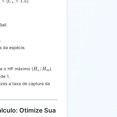
)
×
(
×
1.5
)
C
s
all.
.
a da espécie.
H_c
/
l e o HP máximo (
).
H
H
c
m
/
de 1.
H_m
vezes a taxa de captura da
lculo: Otimize Sua