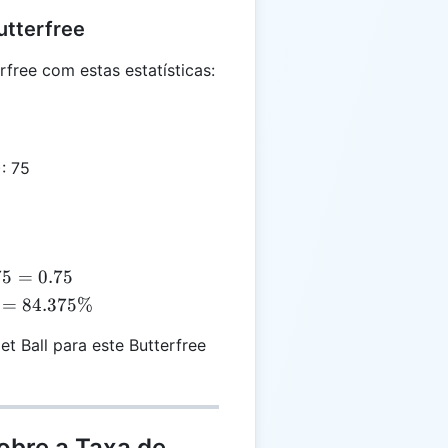
utterfree
free com estas estatísticas:
s
): 75
75
=
0.75
=
84.375%
 Ball para este Butterfree
obre a Taxa de