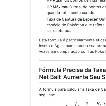
HP Atual
: Os pontos de vida res
HP Máximo
: O total de pontos 
quando totalmente curado.
Taxa de Captura da Espécie
: Um
espécie de Pokémon que reflete 
ser capturada.
Esta fórmula é particularmente efic
Inseto e Água, aumentando sua proba
vezes em comparação com as Poké B
Fórmula Precisa da Tax
Net Ball: Aumente Seu 
A fórmula para calcular a Taxa de Ca
seguinte:
2
R =
H
c