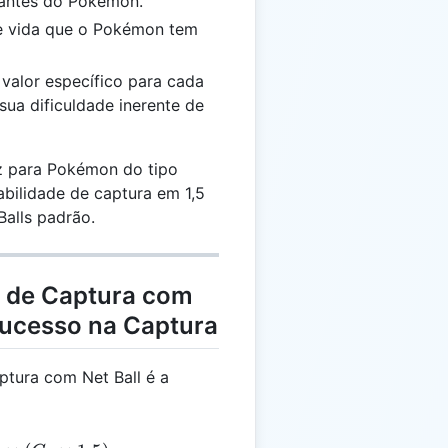
tantes do Pokémon.
de vida que o Pokémon tem
 valor específico para cada
sua dificuldade inerente de
az para Pokémon do tipo
bilidade de captura em 1,5
alls padrão.
a de Captura com
Sucesso na Captura
ptura com Net Ball é a
 \left( 1 - \frac{2}{3} \times \frac{H_c}{H_m} \right