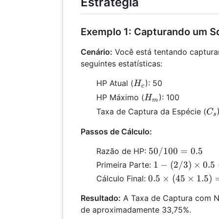
Estratégia
Exemplo 1: Capturando um Sq
Cenário:
Você está tentando captura
seguintes estatísticas:
H_c
HP Atual (
): 50
H
c
H_m
HP Máximo (
): 100
H
m
C_
Taxa de Captura da Espécie (
C
s
Passos de Cálculo:
50
50/100
=
0.5
Razão de HP:
/
1 -
1
−
(
2/3
)
×
0.5
Primeira Parte:
100
(2/3)
0.5
0.5
×
(
45
×
1.5
)
Cálculo Final:
=
\times
\times
0.5
0.5 =
Resultado:
A Taxa de Captura com Net
(45
0.5
de aproximadamente 33,75%.
\times