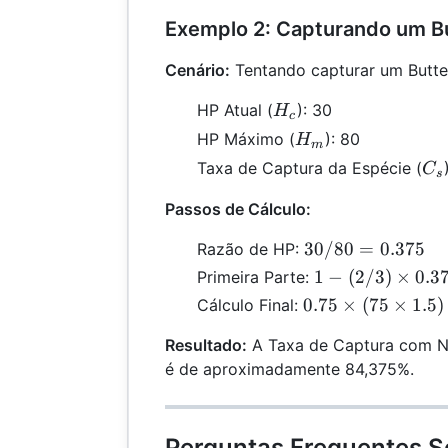
1.5) =
Exemplo 2: Capturando um B
33.75
\%
Cenário:
Tentando capturar um Butter
H_c
HP Atual (
): 30
H
c
H_m
HP Máximo (
): 80
H
m
C_
Taxa de Captura da Espécie (
C
s
Passos de Cálculo:
30 /
30/80
=
0.375
Razão de HP:
80 =
1 -
1
−
(
2/3
)
×
0.3
Primeira Parte:
0.375
(2/3)
0.75
0.75
×
(
75
×
1.5
)
Cálculo Final:
\times
\times
0.375
Resultado:
A Taxa de Captura com Net
(75
=
é de aproximadamente 84,375%.
\times
0.75
1.5) =
84.375
\%
Perguntas Frequentes S