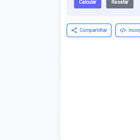
Calcular
Resetar
Compartilhar
Incor