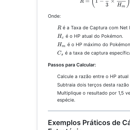
(
=
1
−
×
R
3
H
m
Onde:
R
é a Taxa de Captura com Net B
R
H_c
é o HP atual do Pokémon.
H
c
H_m
é o HP máximo do Pokémon
H
m
C_s
é a taxa de captura específic
C
s
Passos para Calcular:
Calcule a razão entre o HP atua
Subtraia dois terços desta razão 
Multiplique o resultado por 1,5 
espécie.
Exemplos Práticos de Cá