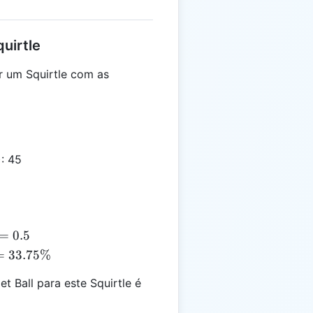
uirtle
r um Squirtle com as
s
): 45
=
0.5
=
33.75%
 Ball para este Squirtle é