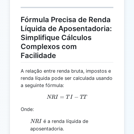
Fórmula Precisa de Renda
Líquida de Aposentadoria:
Simplifique Cálculos
Complexos com
Facilidade
A relação entre renda bruta, impostos e
renda líquida pode ser calculada usando
a seguinte fórmula:
=
NRI = TI - TT
−
NR
I
T
I
TT
Onde:
NRI
é a renda líquida de
NR
I
aposentadoria.