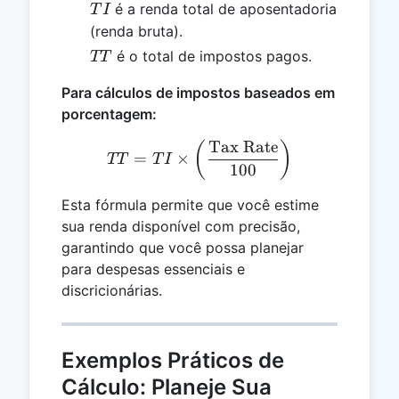
TI
é a renda total de aposentadoria
T
I
(renda bruta).
TT
é o total de impostos pagos.
TT
Para cálculos de impostos baseados em
porcentagem:
Tax Rate
TT = TI \times \left(\fra
(
)
=
×
TT
T
I
100
Esta fórmula permite que você estime
sua renda disponível com precisão,
garantindo que você possa planejar
para despesas essenciais e
discricionárias.
Exemplos Práticos de
Cálculo: Planeje Sua