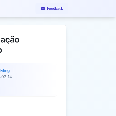
Feedback
lação
o
Ming
:02:14