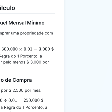
lculo
guel Mensal Mínimo
mprar uma propriedade com
300.000
300.000
×
0.01
=
3.000
:
$
\times
Regra do 1 Porcento, a
0.01 =
or pelo menos $ 3.000 por
3.000
eço de Compra
por $ 2.500 por mês.
00
00
÷
0.01
=
250.000
$
v
 Regra do 1 Porcento, a
1 =