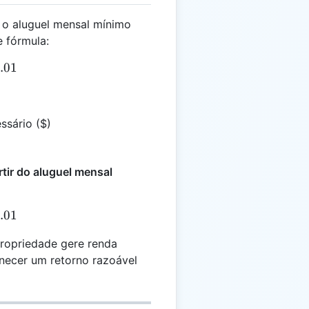
 o aluguel mensal mínimo
e fórmula:
 P \times 0.01
.01
ssário ($)
rtir do aluguel mensal
 R \div 0.01
.01
propriedade gere renda
ornecer um retorno razoável