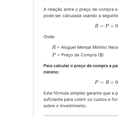
A relação entre o preço de compra e
pode ser calculada usando a seguint
=
R =
×
0
R
P
Onde:
R
= Aluguel Mensal Mínimo Nece
R
P
= Preço de Compra ($)
P
Para calcular o preço de compra a pa
mínimo:
=
P =
÷
0
P
R
Esta fórmula simples garante que a 
suficiente para cobrir os custos e f
sobre o investimento.