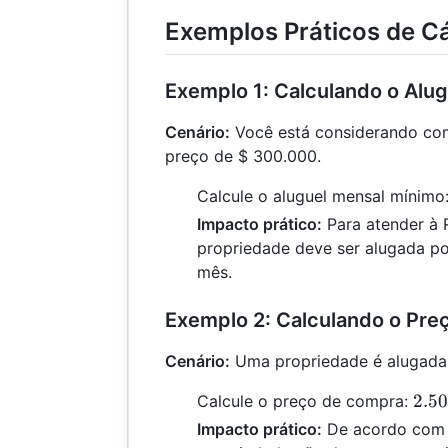
Exemplos Práticos de Cá
Exemplo 1: Calculando o Alu
Cenário:
Você está considerando co
preço de $ 300.000.
Calcule o aluguel mensal mínimo
Impacto prático:
Para atender à 
propriedade deve ser alugada p
mês.
Exemplo 2: Calculando o Pr
Cenário:
Uma propriedade é alugada 
2.5
2.5
Calcule o preço de compra:
\di
Impacto prático:
De acordo com a
0.0