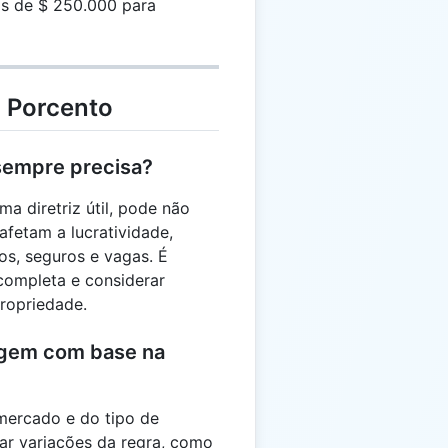
is de $ 250.000 para
.000
1 Porcento
 sempre precisa?
a diretriz útil, pode não
afetam a lucratividade,
s, seguros e vagas. É
 completa e considerar
propriedade.
agem com base na
mercado e do tipo de
ar variações da regra, como