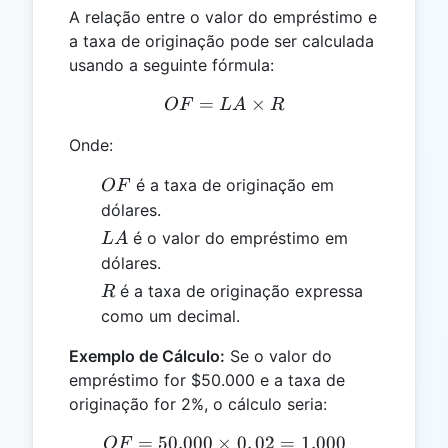
A relação entre o valor do empréstimo e
a taxa de originação pode ser calculada
usando a seguinte fórmula:
=
OF = LA \times R
×
OF
L
A
R
Onde:
OF
é a taxa de originação em
OF
dólares.
LA
é o valor do empréstimo em
L
A
dólares.
R
é a taxa de originação expressa
R
como um decimal.
Exemplo de Cálculo:
Se o valor do
empréstimo for $50.000 e a taxa de
originação for 2%, o cálculo seria:
=
50.000
×
OF = 50.000 \times 0,02 =
0
,
02
=
1.000
OF