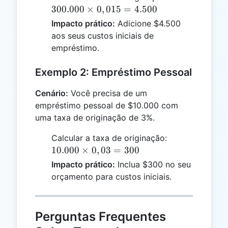
\times
300.000
×
0
,
015
=
4.500
0,015 =
Impacto prático:
Adicione $4.500
4.500
aos seus custos iniciais de
empréstimo.
Exemplo 2: Empréstimo Pessoal
Cenário:
Você precisa de um
empréstimo pessoal de $10.000 com
uma taxa de originação de 3%.
10.000
Calcular a taxa de originação:
\times
10.000
×
0
,
03
=
300
0,03 =
Impacto prático:
Inclua $300 no seu
300
orçamento para custos iniciais.
Perguntas Frequentes