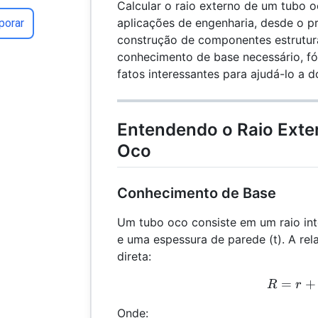
Calcular o raio externo de um tubo o
aplicações de engenharia, desde o pr
porar
construção de componentes estrutura
conhecimento de base necessário, fó
fatos interessantes para ajudá-lo a d
Entendendo o Raio Exte
Oco
Conhecimento de Base
Um tubo oco consiste em um raio inte
e uma espessura de parede (t). A rel
direta:
=
R =
+
R
r
Onde: