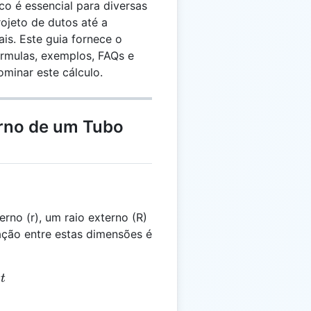
co é essencial para diversas
ojeto de dutos até a
is. Este guia fornece o
rmulas, exemplos, FAQs e
ominar este cálculo.
rno de um Tubo
rno (r), um raio externo (R)
ação entre estas dimensões é
 r + t
t