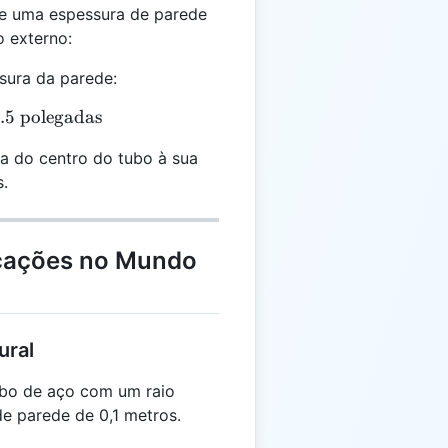
 e uma espessura de parede
o externo:
ssura da parede:
 = 4 + 0.5 = 4.5 \text{ polegadas}
.5
polegadas
ia do centro do tubo à sua
s.
icações no Mundo
ural
bo de aço com um raio
de parede de 0,1 metros.