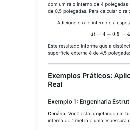
com um raio interno de 4 polegadas
de 0,5 polegadas. Para calcular o rai
Adicione o raio interno e a espe
=
4
+
0.5
=
R
4
R
Este resultado informa que a distânc
superfície externa é de 4,5 polegada
Exemplos Práticos: Apl
Real
Exemplo 1: Engenharia Estrut
Cenário:
Você está projetando um tu
interno de 1 metro e uma espessura 