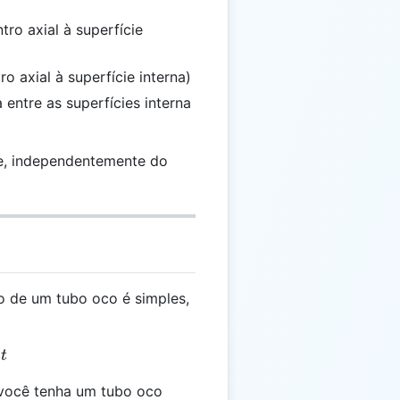
tro axial à superfície
ro axial à superfície interna)
 entre as superfícies interna
te, independentemente do
no de um tubo oco é simples,
 r + t
t
ocê tenha um tubo oco