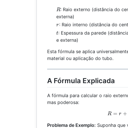
R
: Raio externo (distância do cen
R
externa)
r
: Raio interno (distância do cent
r
t
: Espessura da parede (distância
t
e externa)
Esta fórmula se aplica universalmen
material ou aplicação do tubo.
A Fórmula Explicada
A fórmula para calcular o raio exter
mas poderosa:
=
R =
+
R
r
Problema de Exemplo:
Suponha que v