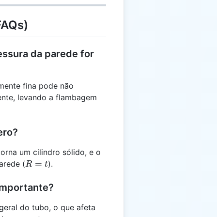
FAQs)
essura da parede for
ente fina pode não
ciente, levando a flambagem
ero?
torna um cilindro sólido, e o
R
=
arede (
).
R
t
=
t
 importante?
geral do tubo, o que afeta