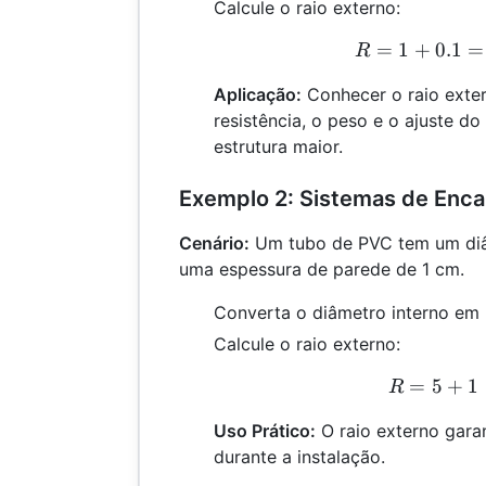
Calcule o raio externo:
=
1
+
0.1
=
R
R
Aplicação:
Conhecer o raio exter
resistência, o peso e o ajuste d
estrutura maior.
Exemplo 2: Sistemas de Enc
Cenário:
Um tubo de PVC tem um diâ
uma espessura de parede de 1 cm.
Converta o diâmetro interno em 
Calcule o raio externo:
=
5
+
1
R
R
Uso Prático:
O raio externo gara
durante a instalação.