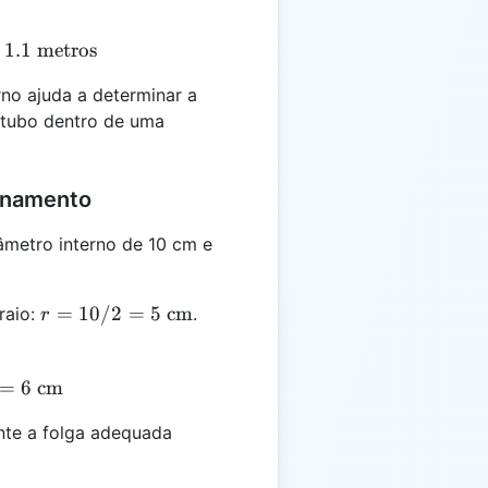
 = 1 + 0.1 = 1.1 \text{ metros}
1.1
metros
no ajuda a determinar a
o tubo dentro de uma
anamento
metro interno de 10 cm e
r = 10
=
10/2
=
5
cm
raio:
.
r
/ 2 =
5
 = 5 + 1 = 6 \text{ cm}
=
6
cm
\text{
cm}
nte a folga adequada