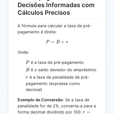
Decisões Informadas com
Cálculos Precisos
A fórmula para calcular a taxa de pré-
pagamento é direta:
=
P = B \times r
×
P
B
r
Onde:
P
é a taxa de pré-pagamento
P
B
é o saldo devedor do empréstimo
B
r
é a taxa de penalidade de pré-
r
pagamento (expressa como
decimal)
Exemplo de Conversão:
Se a taxa de
penalidade for de 2%, converta-a para a
r =
=
forma decimal dividindo por 100:
r