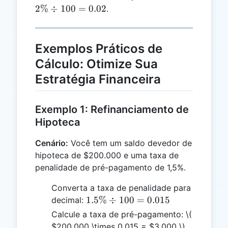
2\%
2%
÷
100
=
0.02
.
÷
100
=
Exemplos Práticos de
0.02
Cálculo: Otimize Sua
Estratégia Financeira
Exemplo 1: Refinanciamento de
Hipoteca
Cenário:
Você tem um saldo devedor de
hipoteca de $200.000 e uma taxa de
penalidade de pré-pagamento de 1,5%.
Converta a taxa de penalidade para
1.5\%
1.5%
÷
100
=
0.015
decimal:
÷ 100
Calcule a taxa de pré-pagamento:
\(
=
$200,000 \times 0.015 = $3,000 \)