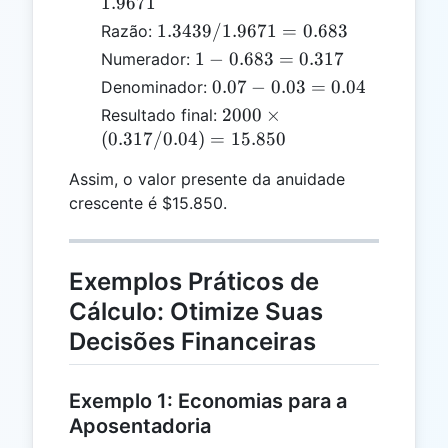
0.07)^{10}
1.9671
= 1.9671
1.3439
1.3439/1.9671
=
0.683
Razão:
/
1 -
1
−
0.683
=
0.317
Numerador:
1.9671
0.683
0.07
0.07
−
0.03
=
0.04
Denominador:
=
=
-
2000
2000
×
Resultado final:
0.683
0.317
0.03
\times
(
0.317/0.04
)
=
15.850
=
(0.317
0.04
Assim, o valor presente da anuidade
/
crescente é $15.850.
0.04)
=
15.850
Exemplos Práticos de
Cálculo: Otimize Suas
Decisões Financeiras
Exemplo 1: Economias para a
Aposentadoria