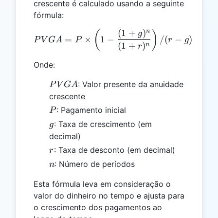
crescente é calculado usando a seguinte
fórmula:
n
(
1
+
)
PVGA = P \times \left( 1 -
(
)
g
=
×
1
−
/
(
−
)
P
V
G
A
P
r
g
(
1
+
)
n
r
Onde:
PVGA
: Valor presente da anuidade
P
V
G
A
crescente
P
: Pagamento inicial
P
g
: Taxa de crescimento (em
g
decimal)
r
: Taxa de desconto (em decimal)
r
n
: Número de períodos
n
Esta fórmula leva em consideração o
valor do dinheiro no tempo e ajusta para
o crescimento dos pagamentos ao