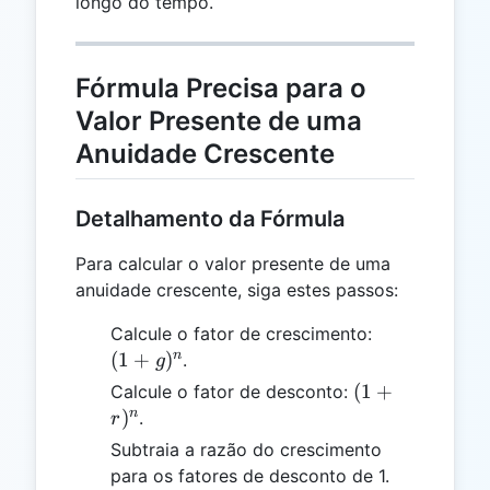
longo do tempo.
Fórmula Precisa para o
Valor Presente de uma
Anuidade Crescente
Detalhamento da Fórmula
Para calcular o valor presente de uma
anuidade crescente, siga estes passos:
(1 +
Calcule o fator de crescimento:
g)^n
n
(
1
+
)
.
g
(1
(
1
+
Calcule o fator de desconto:
+
n
)
.
r
r)^n
Subtraia a razão do crescimento
para os fatores de desconto de 1.