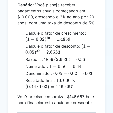
Cenário:
Você planeja receber
pagamentos anuais começando em
$10.000, crescendo a 2% ao ano por 20
anos, com uma taxa de desconto de 5%.
(1 +
Calcule o fator de crescimento:
20
0.02)^{20}
(
1
+
0.02
)
=
1.4859
= 1.4859
(1 +
(
1
+
Calcule o fator de desconto:
20
0.05)^{20}
0.05
)
=
2.6533
= 2.6533
1.4859
1.4859/2.6533
=
0.56
Razão:
/
1 -
1
−
0.56
=
0.44
Numerador:
2.6533
0.56
0.05
0.05
−
0.02
=
0.03
Denominador:
= 0.56
=
-
10,000
10
,
000
×
Resultado final:
0.44
0.02
\times
(
0.44/0.03
)
=
146
,
667
=
(0.44 /
0.03
Você precisa economizar $146.667 hoje
0.03) =
para financiar esta anuidade crescente.
146,667