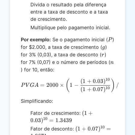
Divida o resultado pela diferença
entre a taxa de desconto e a taxa
de crescimento.
Multiplique pelo pagamento inicial.
P
Por exemplo:
Se o pagamento inicial (
)
P
g
for $2.000, a taxa de crescimento (
)
g
r
for 3% (0,03), a taxa de desconto (
)
r
n
for 7% (0,07) e o número de períodos (
n
) for 10, então:
10
(
1
+
0.03
)
PVGA = 2000 \times \left( 
(
)
=
2000
×
1
−
/
(
0.07
P
V
G
A
10
(
1
+
0.07
)
Simplificando:
(1 +
(
1
+
Fator de crescimento:
10
0.03)^{10}
0.03
)
=
1.3439
= 1.3439
10
(1 +
(
1
+
0.07
)
=
Fator de desconto: