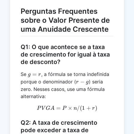
Perguntas Frequentes
sobre o Valor Presente de
uma Anuidade Crescente
Q1: O que acontece se a taxa
de crescimento for igual à taxa
de desconto?
g
=
Se
, a fórmula se torna indefinida
g
r
=
r
−
porque o denominador (
) seria
r
g
r
-
zero. Nesses casos, use uma fórmula
g
alternativa:
=
PVGA = P \times n / (1 +
×
/
(
1
+
)
P
V
G
A
P
n
r
Q2: A taxa de crescimento
pode exceder a taxa de