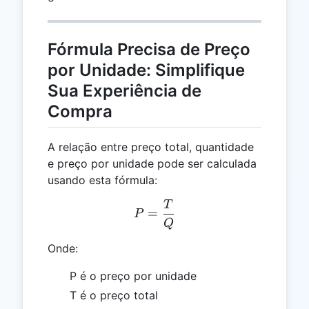
Fórmula Precisa de Preço
por Unidade: Simplifique
Sua Experiência de
Compra
A relação entre preço total, quantidade
e preço por unidade pode ser calculada
usando esta fórmula:
T
P = \frac{T}{Q}
=
P
Q
Onde:
P é o preço por unidade
T é o preço total