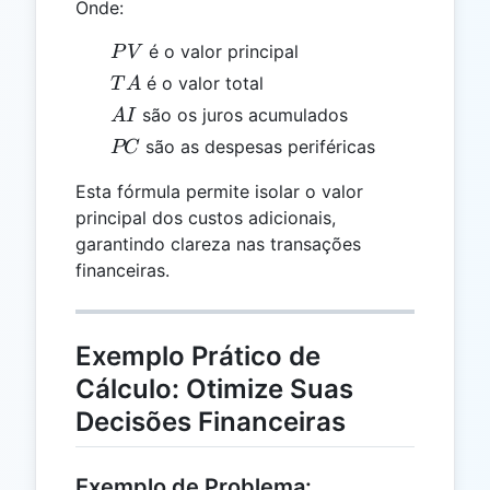
Onde:
PV
é o valor principal
P
V
TA
é o valor total
T
A
AI
são os juros acumulados
A
I
PC
são as despesas periféricas
PC
Esta fórmula permite isolar o valor
principal dos custos adicionais,
garantindo clareza nas transações
financeiras.
Exemplo Prático de
Cálculo: Otimize Suas
Decisões Financeiras
Exemplo de Problema: