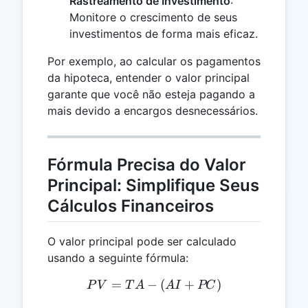
Rastreamento de Investimento
:
Monitore o crescimento de seus
investimentos de forma mais eficaz.
Por exemplo, ao calcular os pagamentos
da hipoteca, entender o valor principal
garante que você não esteja pagando a
mais devido a encargos desnecessários.
Fórmula Precisa do Valor
Principal: Simplifique Seus
Cálculos Financeiros
O valor principal pode ser calculado
usando a seguinte fórmula:
=
−
PV = TA - (AI + PC)
(
+
)
P
V
T
A
A
I
PC