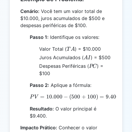
Cenário:
Você tem um valor total de
$10.000, juros acumulados de $500 e
despesas periféricas de $100.
Passo 1:
Identifique os valores:
TA
Valor Total (
) = $10.000
T
A
AI
Juros Acumulados (
) = $500
A
I
PC
Despesas Periféricas (
) =
PC
$100
Passo 2:
Aplique a fórmula:
=
10.000
−
(
PV = 10.000 - (500 + 10
500
+
100
)
=
9.400
P
V
Resultado:
O valor principal é
$9.400.
Impacto Prático:
Conhecer o valor