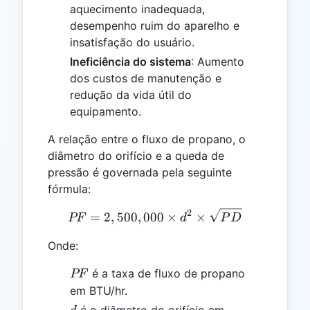
aquecimento inadequada,
desempenho ruim do aparelho e
insatisfação do usuário.
Ineficiência do sistema
: Aumento
dos custos de manutenção e
redução da vida útil do
equipamento.
A relação entre o fluxo de propano, o
diâmetro do orifício e a queda de
pressão é governada pela seguinte
fórmula:
2
PF = 2,500,000 \times d^2
=
2
,
500
,
000
×
×
PF
d
P
D
Onde:
PF
é a taxa de fluxo de propano
PF
em BTU/hr.
d
é o diâmetro do orifício em