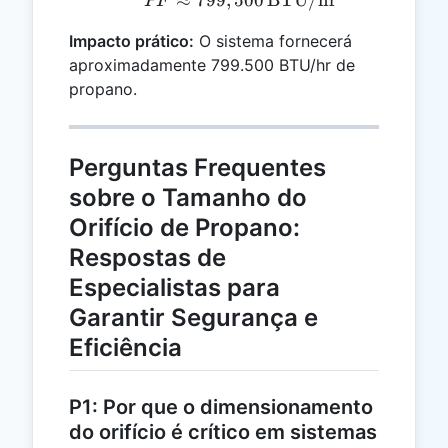
≈
799
,
500
PF ≈ 799,500 \, \text{
BTU/hr
PF
Impacto prático:
O sistema fornecerá
aproximadamente 799.500 BTU/hr de
propano.
Perguntas Frequentes
sobre o Tamanho do
Orifício de Propano:
Respostas de
Especialistas para
Garantir Segurança e
Eficiência
P1: Por que o dimensionamento
do orifício é crítico em sistemas