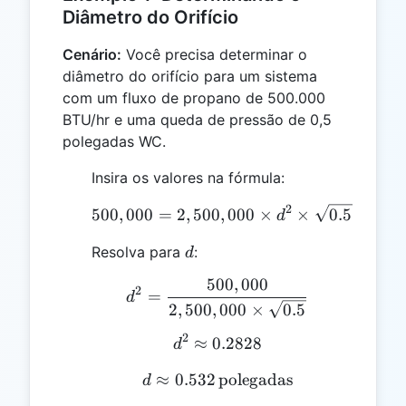
Diâmetro do Orifício
Cenário:
Você precisa determinar o
diâmetro do orifício para um sistema
com um fluxo de propano de 500.000
BTU/hr e uma queda de pressão de 0,5
polegadas WC.
Insira os valores na fórmula:
2
500,000 = 2,500,000 \tim
500
,
000
=
2
,
500
,
000
×
×
0.5
d
d
Resolva para
:
d
500
,
000
d^2 = \frac{500,000}{2,
2
=
d
2
,
500
,
000
×
0.5
2
≈
0.2828
d^2 ≈ 0.2828
d
≈
0.532
d ≈ 0.532 \, \text{poleg
polegadas
d