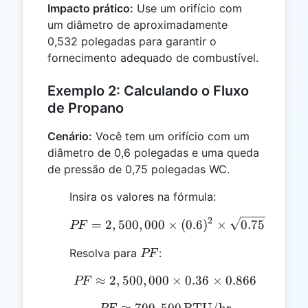
Impacto prático:
Use um orifício com
um diâmetro de aproximadamente
0,532 polegadas para garantir o
fornecimento adequado de combustível.
Exemplo 2: Calculando o Fluxo
de Propano
Cenário:
Você tem um orifício com um
diâmetro de 0,6 polegadas e uma queda
de pressão de 0,75 polegadas WC.
Insira os valores na fórmula:
2
PF = 2,500,000 \times (0
=
2
,
500
,
000
×
(
0.6
)
×
0.75
PF
PF
Resolva para
:
PF
≈
2
,
500
,
000
PF ≈ 2,500,000 \times 0.
×
0.36
×
0.866
PF