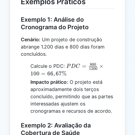
Exemplos Práticos
Exemplo 1: Análise do
Cronograma do Projeto
Cenário:
Um projeto de construção
abrange 1.200 dias e 800 dias foram
concluídos.
800
PDC =
=
×
Calcule o PDC:
P
D
C
1200
\frac{800}
100
=
66
,
67%
{1200}
Impacto prático:
O projeto está
\times 100
aproximadamente dois terços
= 66,67\%
concluído, permitindo que as partes
interessadas ajustem os
cronogramas e recursos de acordo.
Exemplo 2: Avaliação da
Cobertura de Saúde