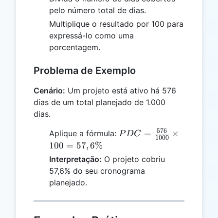
pelo número total de dias.
Multiplique o resultado por 100 para
expressá-lo como uma
porcentagem.
Problema de Exemplo
Cenário:
Um projeto está ativo há 576
dias de um total planejado de 1.000
dias.
576
PDC =
=
×
Aplique a fórmula:
P
D
C
1000
\frac{576}
100
=
57
,
6%
{1000}
Interpretação:
O projeto cobriu
\times 100
57,6% do seu cronograma
= 57,6\%
planejado.