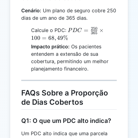
Cenário:
Um plano de seguro cobre 250
dias de um ano de 365 dias.
250
PDC =
=
×
Calcule o PDC:
P
D
C
365
\frac{250}
100
=
68
,
49%
{365}
Impacto prático:
Os pacientes
\times 100
entendem a extensão de sua
= 68,49\%
cobertura, permitindo um melhor
planejamento financeiro.
FAQs Sobre a Proporção
de Dias Cobertos
Q1: O que um PDC alto indica?
Um PDC alto indica que uma parcela